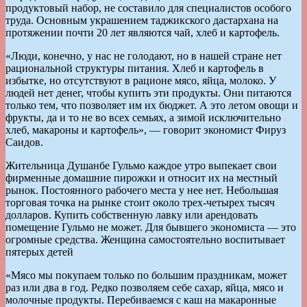
продуктовый набор, не составило для специалистов особого
труда. Основным украшением таджикского дастархана на
протяжении почти 20 лет являются чай, хлеб и картофель.
«Люди, конечно, у нас не голодают, но в нашей стране нет
рациональной структуры питания. Хлеб и картофель в
избытке, но отсутствуют в рационе мясо, яйца, молоко. У
людей нет денег, чтобы купить эти продукты. Они питаются
только тем, что позволяет им их бюджет. А это летом овощи и
фрукты, да и то не во всех семьях, а зимой исключительно
хлеб, макароны и картофель», — говорит экономист Фируз
Саидов.
Жительница Душанбе Гульмо каждое утро выпекает свои
фирменные домашние пирожки и относит их на местный
рынок. Постоянного рабочего места у нее нет. Небольшая
торговая точка на рынке стоит около трех-четырех тысяч
долларов. Купить собственную лавку или арендовать
помещение Гульмо не может. Для бывшего экономиста — это
огромные средства. Женщина самостоятельно воспитывает
пятерых детей
«Мясо мы покупаем только по большим праздникам, может
раз или два в год. Редко позволяем себе сахар, яйца, мясо и
молочные продукты. Перебиваемся с каш на макаронные