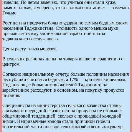
изделия. По детям замечаю, что учиться они стали хуже,
память плохая, я уверена, это от плохого питания» — замечает
Гульмо.
Рост цен на продукты больно ударил по самым бедным слоям
населения Таджикистана. Стоимость одного мешка муки
превышает сумму минимальной заработной платы
таджикского госслужащего.
Цены растут из-за морозов
В сельских регионах цены на товары выше по сравнению с
центром.
Согласно национальному отчету, больше половины населения
республики считается бедным, а 17% — критически бедным.
Подавляющее большинство жителей Таджикистана
заработанное расходуют, в основном, на покупку продуктов
питания.
Специалисты из министерства сельского хозяйства страны
связывают очередной скачок цен на продукты не столько с
общемировой тенденцией, сколько с прошедшей холодной
зимой. Непривычные холода стали причиной гибели
значительной части посевов сельскохозяйственных культур.