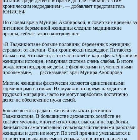
питания среди детей в возрасте до 5 лет связаны с этим
хроническим недоеданием», — добавляет представитель
ЮНИСЕФ
По словам врача Муниры Акобировой, в советские времена за
питанием беременной женщины следили медицинские
органы, сейчас такого контроля нет.
«В Таджикистане больше половины беременных женщины
страдают от анемии. Они хронически недоедают. Питаются
только тем, что имеют, а это часто хлеб и картофель. Организм
женщины истощен, иммунная система очень слабая. В итоге
рождаются нездоровые дети, с физическими и умственными
проблемами», — рассказывает врач Мунира Акобирова
Многие женщины фактически являются единственными
кормилицами в семьях. Их мужья в это время находятся в
трудовой миграции, часто не могут заработать достаточно
денег на обеспечение нужд семей.
Больше всего страдают жители сельских регионов
Таджикистана. В большинстве дехканских хозяйств не
хватает мужчин, многие из которых выехали на заработки.
Заниматься самостоятельно сельскохозяйственными работами
женщины и дети не могут. По этой причине уменьшается и
количество выращиваемого урожая, что в итоге влияет на