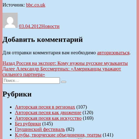
Источник:
bbc.co.uk
Автор
Опубликовано
Рубрики
03.04.2012
Новости
Добавить комментарий
Для отправки комментария вам необходимо
авторизоваться
.
Навигация
Предыдущая
Назад
Россия на экспорт: Кому нужны русские музыканты
запись:
Следующая
Далее
Александр Бессмертных: «Американцы уважают
по
запись:
сильного партнера»
записям
Искать:
Поиск
Рубрики
Авторская песня в регионах
(107)
Авторская песня как движение
(120)
Авторская песня как искусство
(169)
Без рубрики
(145)
Грушинский фестиваль
(82)
Клубы, творческие объединения, театры
(141)