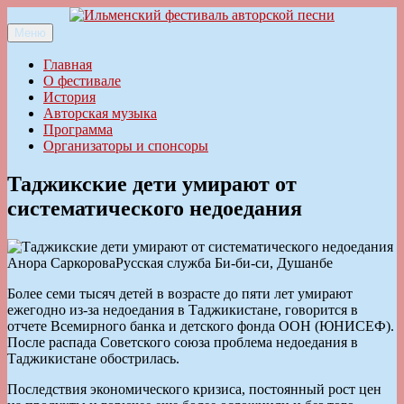
Перейти
к
Меню
Ильменский фестиваль авторской песни
содержимому
Главная
О фестивале
История
Авторская музыка
Программа
Организаторы и спонсоры
Таджикские дети умирают от
систематического недоедания
Анора СаркороваРусская служба Би-би-си, Душанбе
Более семи тысяч детей в возрасте до пяти лет умирают
ежегодно из-за недоедания в Таджикистане, говорится в
отчете Всемирного банка и детского фонда ООН (ЮНИСЕФ).
После распада Советского союза проблема недоедания в
Таджикистане обострилась.
Последствия экономического кризиса, постоянный рост цен