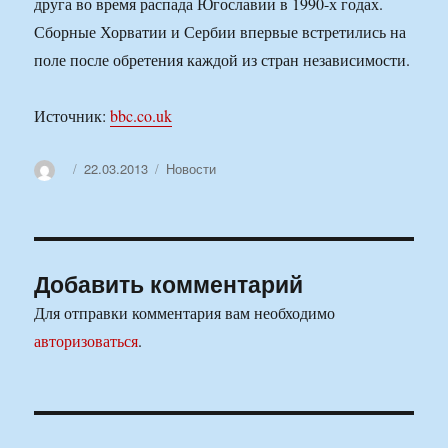
друга во время распада Югославии в 1990-х годах.
Сборные Хорватии и Сербии впервые встретились на
поле после обретения каждой из стран независимости.
Источник:
bbc.co.uk
Автор
Опубликовано
Рубрики
22.03.2013
Новости
Добавить комментарий
Для отправки комментария вам необходимо
авторизоваться
.
Навигация