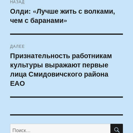
НАЗАД
по
Олди: «Лучше жить с волками,
Предыдущая
чем с баранами»
запись:
записям
ДАЛЕЕ
Признательность работникам
Следующая
культуры выражают первые
запись:
лица Смидовичского района
ЕАО
ПО
Искать: