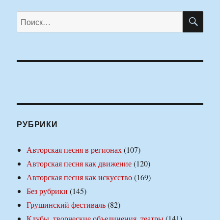
ПО
Искать:
РУБРИКИ
Авторская песня в регионах
(107)
Авторская песня как движение
(120)
Авторская песня как искусство
(169)
Без рубрики
(145)
Грушинский фестиваль
(82)
Клубы, творческие объединения, театры
(141)