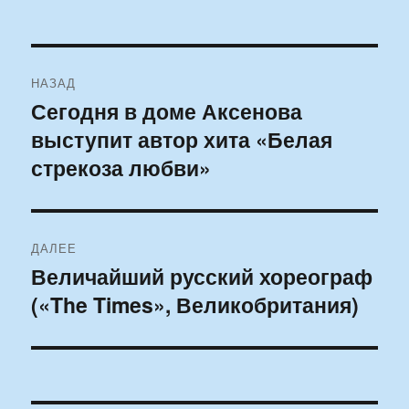
Навигация
НАЗАД
по
Сегодня в доме Аксенова
Предыдущая
выступит автор хита «Белая
запись:
записям
стрекоза любви»
ДАЛЕЕ
Величайший русский хореограф
Следующая
(«The Times», Великобритания)
запись: