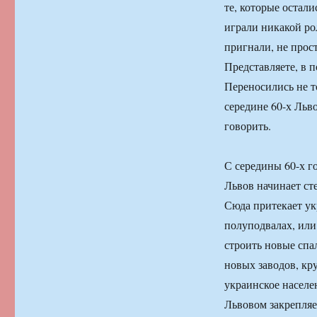
те, которые остали
играли никакой ро
пригнали, не прос
Представляете, в п
Переносились не т
середине 60-х Льв
говорить.
С середины 60-х г
Львов начинает ст
Сюда притекает ук
полуподвалах, или
строить новые спа
новых заводов, кр
украинское населе
Львовом закрепляе