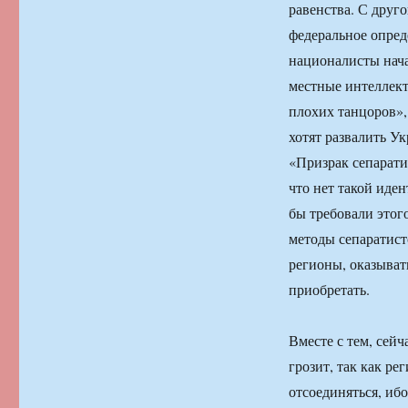
равенства. С друго
федеральное опред
националисты нач
местные интеллект
плохих танцоров»,
хотят развалить Ук
«Призрак сепаратиз
что нет такой иде
бы требовали этого
методы сепаратист
регионы, оказыват
приобретать.
Вместе с тем, сейч
грозит, так как р
отсоединяться, иб