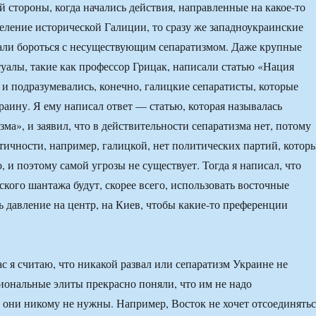
й стороны, когда начались действия, направленные на какое-то
еление исторической Галиции, то сразу же западноукраинские
али бороться с несуществующим сепаратизмом. Даже крупные
уалы, такие как профессор Грицак, написали статью «Нация
 и подразумевались, конечно, галицкие сепаратисты, которые
раину. Я ему написал ответ — статью, которая называлась
ма», и заявил, что в действительности сепаратизма нет, потому
нтичности, например, галицкой, нет политических партий, котор
, и поэтому самой угрозы не существует. Тогда я написал, что
ского шантажа будут, скорее всего, использовать восточные
ь давление на центр, на Киев, чтобы какие-то преференции
ас я считаю, что никакой развал или сепаратизм Украине не
егиональные элиты прекрасно поняли, что им не надо
о они никому не нужны. Например, Восток не хочет отсоединятьс