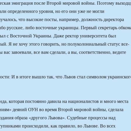
ческая эмиграция после Второй мировой войны. Поэтому выход
али определенного уровня, но его они уже не могли
учалось, что высокие посты, например, должность директора
ибо русские, либо восточные украинцы. Первый секретарь обком
был с Восточной Украины. Даже ректор университета был
ый. Я не хочу этого говорить, но полуколониальный статус все-
ы вас завоевали, все вам сделали, а вы, соответственно, ведите
и: И в итоге вышло так, что Львов стал символом украинског
нда, которая постоянно давила на националистов и много места
ниям» деяний ОУН во время Второй мировой войны, сделала
оздания образа «другого Львова». Судебные процессы над
упниками происходили, как правило, во Львове. Во всех