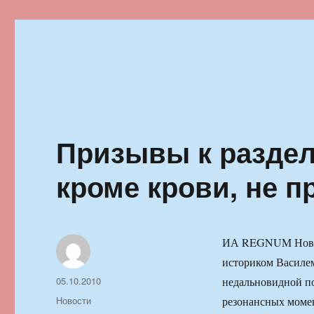
Ильменский фестиваль автор
Призывы к раздел
кроме крови, не п
ИА REGNUM Новост
историком Василем
Автор
Опубликовано
05.10.2010
недальновидной по
Рубрики
Новости
резонансных момен