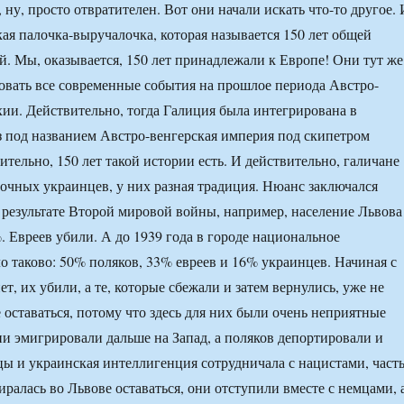
 ну, просто отвратителен. Вот они начали искать что-то другое. 
кая палочка-выручалочка, которая называется 150 лет общей
й. Мы, оказывается, 150 лет принадлежали к Европе! Они тут же
вать все современные события на прошлое периода Австро-
ии. Действительно, тогда Галиция была интегрирована в
 под названием Австро-венгерская империя под скипетром
ительно, 150 лет такой истории есть. И действительно, галичане
точных украинцев, у них разная традиция. Нюанс заключался
 в результате Второй мировой войны, например, население Львова
. Евреев убили. А до 1939 года в городе национальное
о таково: 50% поляков, 33% евреев и 16% украинцев. Начиная с
нет, их убили, а те, которые сбежали и затем вернулись, уже не
 оставаться, потому что здесь для них были очень неприятные
и эмигрировали дальше на Запад, а поляков депортировали и
ы и украинская интеллигенция сотрудничала с нацистами, част
иралась во Львове оставаться, они отступили вместе с немцами, 