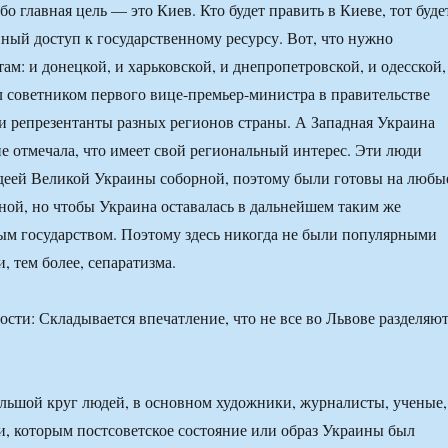
бо главная цель — это Киев. Кто будет править в Киеве, тот буде
ный доступ к государственному ресурсу. Вот, что нужно
ам: и донецкой, и харьковской, и днепропетровской, и одесской,
тал советником первого вице-премьер-министра в правительстве
и репрезентанты разных регионов страны. А Западная Украина
не отмечала, что имеет свой региональный интерес. Эти люди
деей Великой Украины соборной, поэтому были готовы на любы
ной, но чтобы Украина оставалась в дальнейшем таким же
м государством. Поэтому здесь никогда не были популярными
, тем более, сепаратизма.
и: Складывается впечатление, что не все во Львове разделяю
льшой круг людей, в основном художники, журналисты, ученые,
 которым постсоветское состояние или образ Украины был