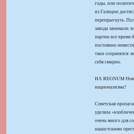
годы, или полити
из Галиции достиг
перепрыгнуть. Пол
завода занимали л
партии все время 
постоянно неместн
таки сохранялся: м
себя смирно.
ИА REGNUM Новост
национализма?
Советская пропага
уделяла «изобличе
очень много для с
нацистскими прест