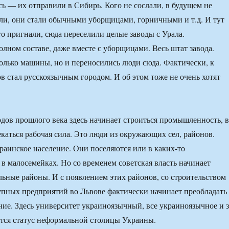
сь — их отправили в Сибирь. Кого не сослали, в будущем не
ли, они стали обычными уборщицами, горничными и т.д. И тут
то пригнали, сюда переселили целые заводы с Урала.
олном составе, даже вместе с уборщицами. Весь штат завода.
олько машины, но и переносились люди сюда. Фактически, к
ов стал русскоязычным городом. И об этом тоже не очень хотят
одов прошлого века здесь начинает строиться промышленность, 
екаться рабочая сила. Это люди из окружающих сел, районов.
раинское население. Они поселяются или в каких-то
 в малосемейках. Но со временем советская власть начинает
льные районы. И с появлением этих районов, со строительством
упных предприятий во Львове фактически начинает преобладать
ние. Здесь университет украиноязычный, все украиноязычное и з
тся статус неформальной столицы Украины.