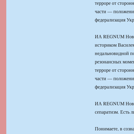
терроре от сторон
части — положение
федерализация Ук
ИА REGNUM Новост
историком Василем
недальновидной по
резонансных момен
терроре от сторон
части — положение
федерализация Ук
ИА REGNUM Новост
сепаратизм. Есть л
Понимаете, в созн