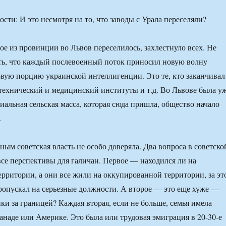
: И это несмотря на то, что заводы с Урала переселяли?
рое из провинции во Львов переселилось, захлестнуло всех. Не
ть, что каждый послевоенный поток приносил новую волну
вую порцию украинской интеллигенции. Это те, кто заканчивал
технический и медицинский институты и т.д. Во Львове была у
иальная сельская масса, которая сюда пришла, общество начало
.
ным советская власть не особо доверяла. Два вопроса в советско
все перспективы для галичан. Первое — находился ли на
рритории, а они все жили на оккупированной территории, за эт
ропускал на серьезные должности. А второе — это еще хуже —
ки за границей? Каждая вторая, если не больше, семья имела
анаде или Америке. Это была или трудовая эмиграция в 20-30-е