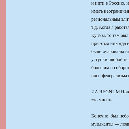
и идти в Россию, и
иметь неограничен
региональным элит
т.д. Когда я рабо
Кучмы, то там был
при этом никогда 
были очарованы и
уступки, любой це
большим и соборны
идеи федерализма и
ИА REGNUM Новост
это мнение…
Конечно, был небо
музыканты — люди,