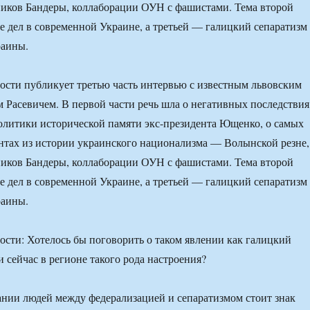
ников Бандеры, коллаборации ОУН с фашистами. Тема второй
 дел в современной Украине, а третьей — галицкий сепаратизм
раины.
и публикует третью часть интервью с известным львовским
 Расевичем. В первой части речь шла о негативных последствия
литики исторической памяти экс-президента Ющенко, о самых
тах из истории украинского национализма — Волынской резне,
ников Бандеры, коллаборации ОУН с фашистами. Тема второй
 дел в современной Украине, а третьей — галицкий сепаратизм
раины.
и: Хотелось бы поговорить о таком явлении как галицкий
и сейчас в регионе такого рода настроения?
ании людей между федерализацией и сепаратизмом стоит знак