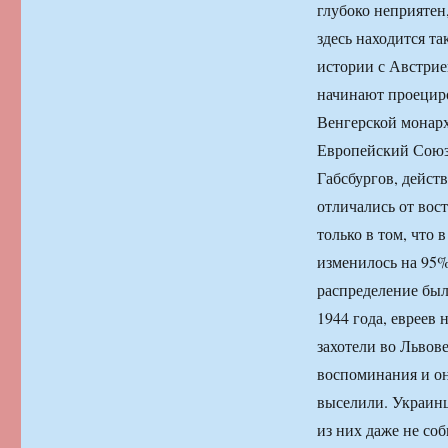
глубоко неприятен,
здесь находится та
истории с Австрие
начинают проециро
Венгерской монарх
Европейский Союз
Габсбургов, действ
отличались от вос
только в том, что
изменилось на 95%
распределение был
1944 года, евреев 
захотели во Львове
воспоминания и он
выселили. Украинц
из них даже не соб