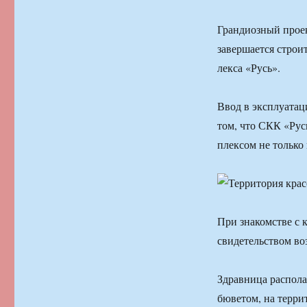
Грандиозный проек
завершает­ся стро
лекса «Русь».
Ввод в эксплуатац
том, что СКК «Рус
плексом не только
При знакомстве с 
свидетельством во
Здравница распола
бю­ветом, на терри