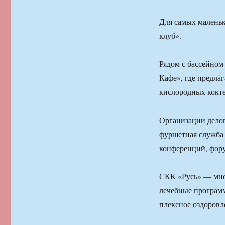
Для самых маленьк
клуб».
Рядом с бассейном 
Кафе», где предла
кислородных кокте
Организации делов
фуршетная служба
конференций, фору
СКК «Русь» — мно
лечебные программ
плексное оздоровл