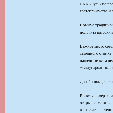
СКК «Русь» по пра
гостеприимства и 
Помимо традиционн
получить широкий
Важное место сред
семейного от­дыха
нащенные всем не
международ­ным ст
Дизайн номеров от
Во всех номерах с
открывается живоп
лакколиты и степ