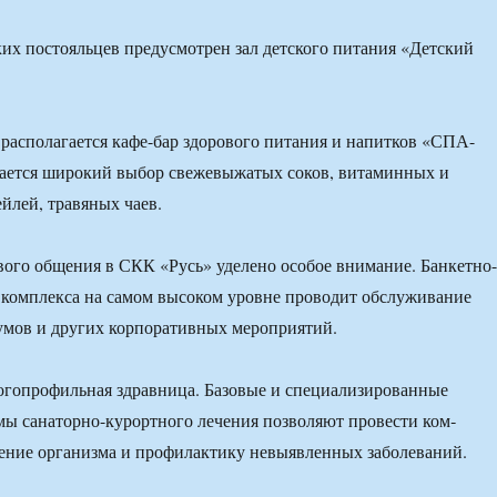
их посто­яльцев предусмотрен зал детско­го питания «Детский
распола­гается кафе-бар здорового пи­тания и напитков «СПА-
гается широкий выбор свежевыжатых соков, витамин­ных и
йлей, травяных чаев.
ого об­щения в СКК «Русь» уделено особое внимание. Банкетно-
 комплекса на самом высоком уровне проводит обслуживание
мов и других корпоратив­ных мероприятий.
гопро­фильная здравница. Базовые и специализированные
ы санаторно-курортного лечения позволяют провести ком­
ение организма и профилактику невыявленных заболеваний.