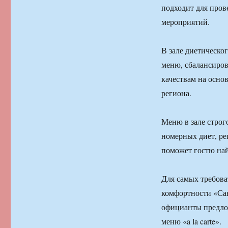
подходит для пров
мероприятий.
В зале диетическо
меню, сбалансиров
качествам на осно
региона.
Меню в зале строг
номерных диет, ре
поможет гостю най
Для самых требова
ком­фортности «Са
официан­ты предло
меню «a la carte».