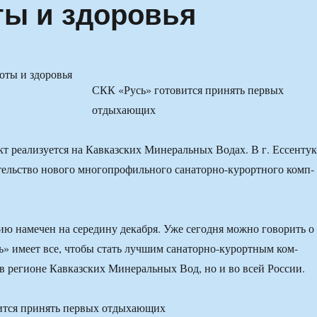
ты и здоровья
СКК «Русь» готовится принять первых
отдыхающих
т ре­ализуется на Кавказских Минеральных Водах. В г. Ессенту
ительство нового многопрофильного сана­торно-курортного комп­
ию на­мечен на середину декабря. Уже сегодня можно говорить о
ь» име­ет все, чтобы стать лучшим санаторно-курортным ком­
 в регионе Кавказских Минеральных Вод, но и во всей России.
ится принять первых отдыхающих