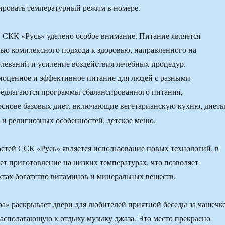
и­ровать температурный режим в номере.
 СКК «Русь» уделено особое внимание. Питание является
ью комплексного подхода к здоровью, направленного на
леваний и усиление воздействия лечеб­ных процедур.
ноценное и эффективное питание для людей с разными
редлагаются программы сбалансированного питания,
ос­нове базовых диет, включающие вегетарианскую кухню, диеты
 и религи­озных особенностей, детское меню.
стей ССК «Русь» является использование новых технологий, в
ет приготовление на низких температурах, что поз­воляет
ктах богатство витаминов и мине­ральных веществ.
а» рас­крывает двери для любителей приятной беседы за чашечк
располагаю­щую к отдыху музыку джаза. Это место прекрасно