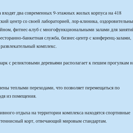
а входят два современных 9-этажных жилых корпуса на 418
кий центр со своей лабораторией, лор-клиника, оздоровительн
йном, фитнес-клуб с мно­гофункциональными залами для заняти
есторанно-банкетная служба, бизнес-центр с конференц-за­лами,
 раз­влекательный комплекс.
арк с ре­ликтовыми деревьями распо­лагает к пешим прогулкам н
нены теп­лыми переходами, что позволяет перемещаться по
одя из помещения.
ивного от­дыха на территории комплекса находятся спортивные
е теннисный корт, отвечающий мировым стандар­там.