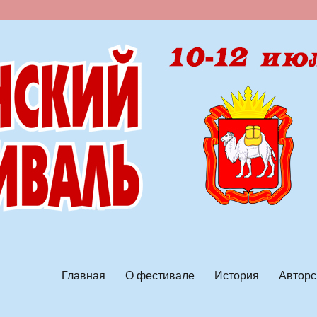
ской песни
Главная
О фестивале
История
Авторс