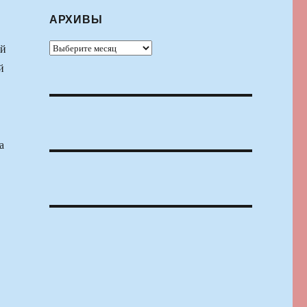
АРХИВЫ
Архивы
ый
й
а