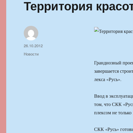
Территория красо
Автор
Опубликовано
26.10.2012
Рубрики
Новости
Грандиозный проек
завершает­ся стро
лекса «Русь».
Ввод в эксплуатац
том, что СКК «Рус
плексом не только
СКК «Русь» готов