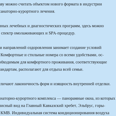
ву можно считать объектом нового форма­та в индустрии
санаторно-курортного лечения.
ых ле­чебных и диагностических про­грамм, здесь можно
 спектр омолаживаю­щих и SPA-процедур.
и направ­лений оздоровления занимает создание условий
. Комфортные и стильные номера со всеми удобствами, ос­
обходимым для комфортного проживания, соответствующие
андартам, располагают для отдыха всей семьи.
личают ла­коничность форм и изящность внутренней отделки.
анаторно-курортного комплекса — па­норамные окна, из которых
исный вид на Главный Кавказский хре­бет, Эльбрус, горы-
и КМВ. Индивидуальная система кондиционирования воздуха