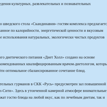
едения культурных, раз­влекательных и познавательных
го шведско­го стола «Скандинавия» гостям комплекса предлагаетс
анное по калорий­ности, энергетической ценности и вкусовым
­ве использования натуральных, экологически чистых продуктов
ого диети­ческого питания «Диет Холл» создано на основе
комендованных квали­фицированным врачом-дието­логом, котор
ти оптимальное сбалансиро­ванное сочетание блюд.
тельных гурманов в СКК «Русь» предус­мотрен зал повышенной
н-Сити». Здесь в утонченной камерной атмос­фере внимательные
жат гостю блюда на любой вкус, как по лечебным диетам, так и