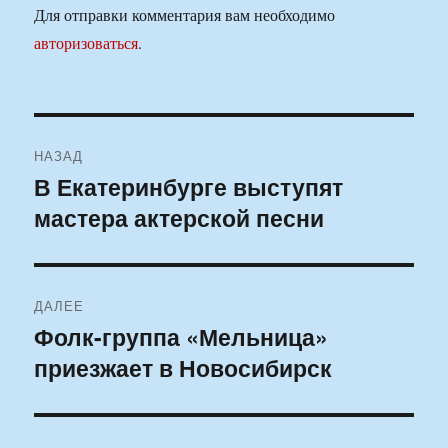
Для отправки комментария вам необходимо
авторизоваться
.
Навигация
НАЗАД
по
В Екатеринбурге выступят
Предыдущая
мастера актерской песни
запись:
записям
ДАЛЕЕ
Фолк-группа «Мельница»
Следующая
приезжает в Новосибирск
запись: