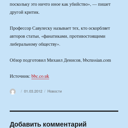
поскольку это ничто иное как убийство», — пишет
другой критик.
Профессор Савулеску называет тех, кто оскорбляет
авторов статьи, «фанатиками, противостоящими
либеральному обществу».
Обзор подготовил Михаил Денисов, bbcrussian.com
Источник:
bbc.co.uk
Автор
Опубликовано
Рубрики
01.03.2012
Новости
Добавить комментарий