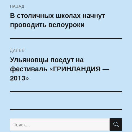
Навигация
НАЗАД
по
В столичных школах начнут
Предыдущая
проводить велоуроки
запись:
записям
ДАЛЕЕ
Ульяновцы поедут на
Следующая
фестиваль «ГРИНЛАНДИЯ —
запись:
2013»
ПО
Искать: