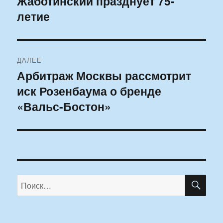
Жаботинский празднует 75-
записям
летие
ДАЛЕЕ
Арбитраж Москвы рассмотрит
Следующая
иск Розенбаума о бренде
запись:
«Вальс-Бостон»
ПО
Искать: