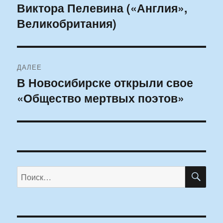
Виктора Пелевина («Англия»,
запись:
записям
Великобритания)
ДАЛЕЕ
В Новосибирске открыли свое
Следующая
«Общество мертвых поэтов»
запись:
ПО
Искать: