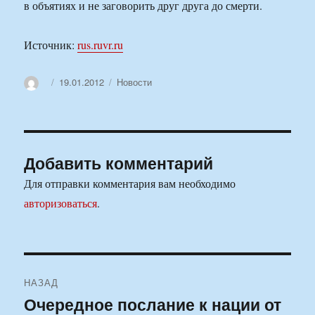
в объятиях и не заговорить друг друга до смерти.
Источник:
rus.ruvr.ru
Автор
Опубликовано
Рубрики
19.01.2012
Новости
Добавить комментарий
Для отправки комментария вам необходимо
авторизоваться
.
Навигация
НАЗАД
по
Очередное послание к нации от
Предыдущая