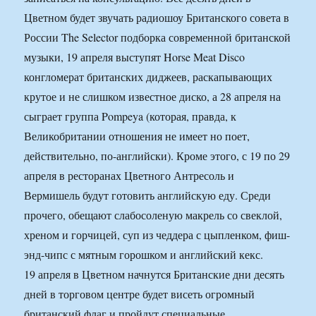
Цветном будет звучать радиошоу Британского совета в
России The Selector подборка современной британской
музыки, 19 апреля выступят Horse Meat Disco
конгломерат британских диджеев, раскапывающих
крутое и не слишком известное диско, а 28 апреля на
сыграет группа Pompeya (которая, правда, к
Великобритании отношения не имеет но поет,
действительно, по-английски). Кроме этого, с 19 по 29
апреля в ресторанах Цветного Антресоль и
Вермишель будут готовить английскую еду. Среди
прочего, обещают слабосоленую макрель со свеклой,
хреном и горчицей, суп из чеддера с цыпленком, фиш-
энд-чипс с мятным горошком и английский кекс.
19 апреля в Цветном начнутся Британские дни десять
дней в торговом центре будет висеть огромный
британский флаг и пройдут специальные