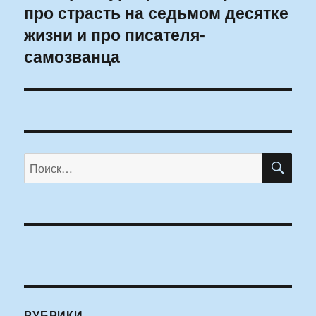
про страсть на седьмом десятке
запись:
жизни и про писателя-
самозванца
ПО
Искать:
РУБРИКИ