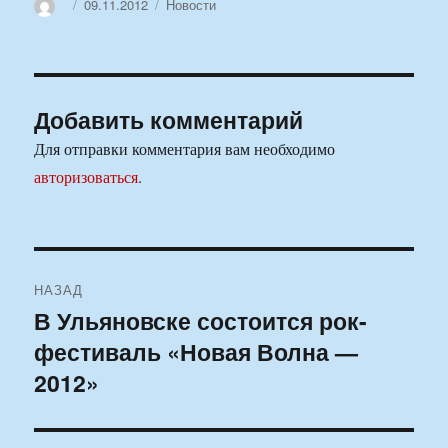
Автор
Опубликовано
Рубрики
09.11.2012
Новости
Добавить комментарий
Для отправки комментария вам необходимо
авторизоваться
.
Навигация
НАЗАД
по
В Ульяновске состоится рок-
Предыдущая
фестиваль «Новая Волна —
запись:
записям
2012»