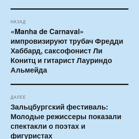
Навигация
НАЗАД
по
«Manha de Carnaval»
Предыдущая
импровизируют трубач Фредди
запись:
записям
Хаббард, саксофонист Ли
Конитц и гитарист Лауриндо
Альмейда
ДАЛЕЕ
Зальцбургский фестиваль:
Следующая
Молодые режиссеры показали
запись:
спектакли о поэтах и
фигуристах