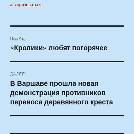
авторизоваться
.
Навигация
НАЗАД
по
«Кролики» любят погорячее
Предыдущая
запись:
записям
ДАЛЕЕ
В Варшаве прошла новая
Следующая
демонстрация противников
запись:
переноса деревянного креста