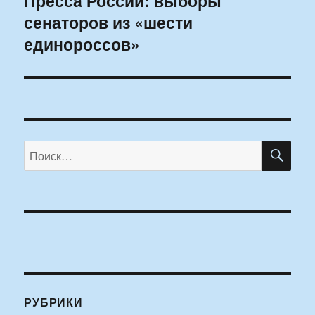
Пресса России: выборы
сенаторов из «шести
запись:
единороссов»
ПО
Искать:
РУБРИКИ