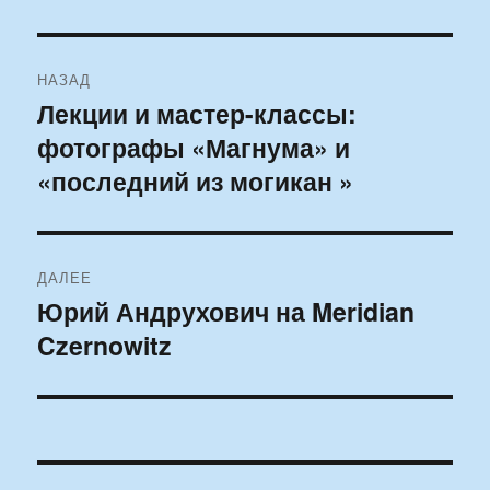
Навигация
НАЗАД
по
Лекции и мастер-классы:
Предыдущая
фотографы «Магнума» и
запись:
записям
«последний из могикан »
ДАЛЕЕ
Юрий Андрухович на Meridian
Следующая
Czernowitz
запись: