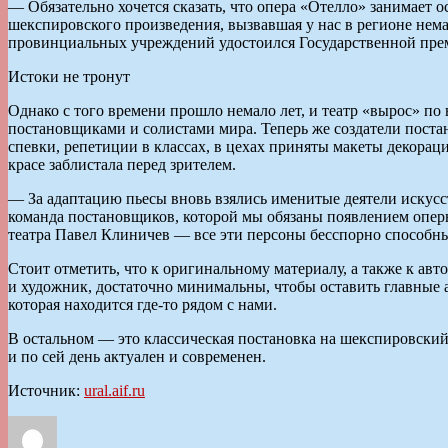
— Обязательно хочется сказать, что опера «Отелло» занимает о
шекспировского произведения, вызвавшая у нас в регионе нем
провинциальных учреждений удостоился Государственной прем
Истоки не тронут
Однако с того времени прошло немало лет, и театр «вырос» по
постановщиками и солистами мира. Теперь же создатели пост
спевки, репетиции в классах, в цехах приняты макеты декораци
красе заблистала перед зрителем.
— За адаптацию пьесы вновь взялись именитые деятели искусс
команда постановщиков, которой мы обязаны появлением оперы
театра Павел Клиничев — все эти персоны бесспорно способны
Стоит отметить, что к оригинальному материалу, а также к авт
и художник, достаточно минимальны, чтобы оставить главные а
которая находится где-то рядом с нами.
В остальном — это классическая постановка на шекспировский
и по сей день актуален и современен.
Источник:
ural.aif.ru
Автор
Опубликовано
Рубрики