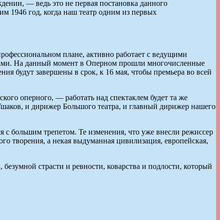
ждении, — ведь это не первая постановка данного
м 1946 год, когда наш театр одним из первых
 профессиональном плане, активно работает с ведущими
илами. На данный момент в Оперном прошли многочисленные
ия будут завершены в срок, к 16 мая, чтобы премьера во всей
кого оперного, — работать над спектаклем будет та же
шаков, и дирижер Большого театра, и главный дирижер нашего
тся с большим трепетом. Те изменения, что уже внесли режиссер
ого творения, а некая выдуманная цивилизация, европейская,
безумной страсти и ревности, коварства и подлости, который