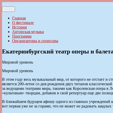
Перейти
к
Меню
Ильменский фестиваль авторской песни
содержимому
Главная
О фестивале
История
Авторская музыка
Программа
Организаторы и спонсоры
Екатеринбургский театр оперы и балет
Мировой уровень
Мировой уровень
В этом году весь музыкальный мир, от которого не отстает и 
является 200-летие со дня рождения двух титанов классическо
за ведущими театрами мира, такими как Королевская опера в 
«культовым» творцам, добавив в свой репертуар еще две позиц
В ближайшем будущем афишу одного из главных учреждений кул
вот первая уже не за горами, что не может не радовать заядлых