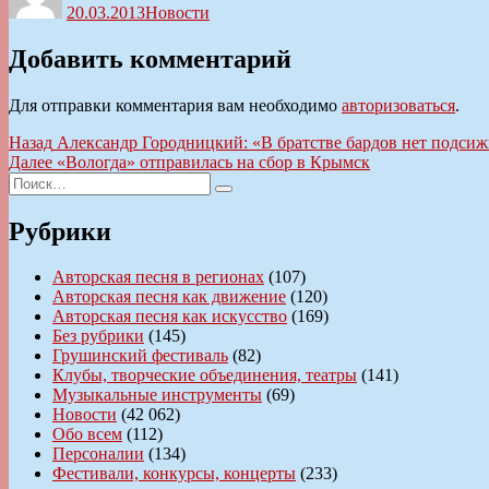
20.03.2013
Новости
Добавить комментарий
Для отправки комментария вам необходимо
авторизоваться
.
Навигация
Предыдущая
Назад
Александр Городницкий: «В братстве бардов нет подсиж
запись:
Следующая
Далее
«Вологда» отправилась на сбор в Крымск
по
Искать:
запись:
Поиск
записям
Рубрики
Авторская песня в регионах
(107)
Авторская песня как движение
(120)
Авторская песня как искусство
(169)
Без рубрики
(145)
Грушинский фестиваль
(82)
Клубы, творческие объединения, театры
(141)
Музыкальные инструменты
(69)
Новости
(42 062)
Обо всем
(112)
Персоналии
(134)
Фестивали, конкурсы, концерты
(233)