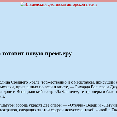
а готовит новую премьеру
столица Среднего Урала, торжественно и с масштабом, присущим
й музыки, признанных по всей планете, — Рихарда Вагнера и Дж
Лондоне и Венецианский театр «Ла Фениче», театр оперы и бале
ии.
ьтуры города украсят две оперы — «Отелло» Верди и «Летучий 
 театралов, следящих за этой сферой искусства, такой живой в Ек