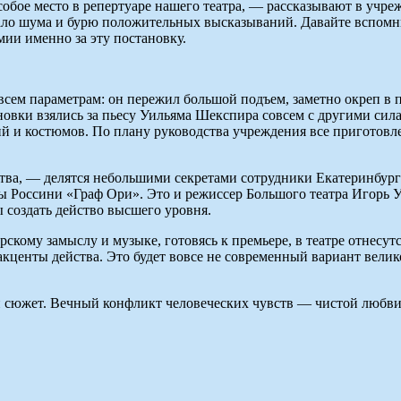
собое место в репертуаре нашего театра, — рассказывают в учре
ало шума и бурю положительных высказываний. Давайте вспомни
ии именно за эту постановку.
 всем параметрам: он пережил большой подъем, заметно окреп в
ановки взялись за пьесу Уильяма Шекспира совсем с другими с
й и костюмов. По плану руководства учреждения все приготовлен
тва, — делятся небольшими секретами сотрудники Екатеринбургс
 Россини «Граф Ори». Это и режиссер Большого театра Игорь У
 создать действо высшего уровня.
орскому замыслу и музыке, готовясь к премьере, в театре отнесу
кценты действа. Это будет вовсе не современный вариант велик
 сюжет. Вечный конфликт человеческих чувств — чистой любви, 