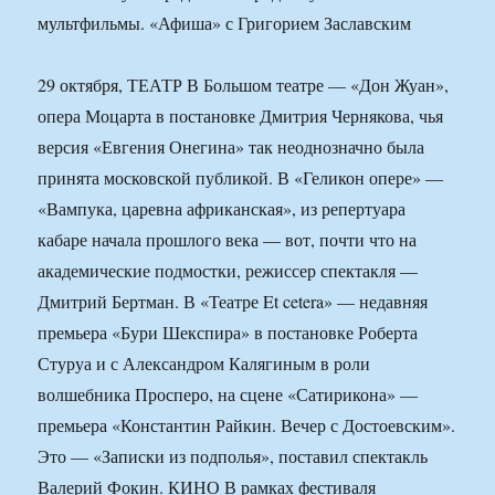
29 октября, ТЕАТР В Большом театре — «Дон Жуан»,
опера Моцарта в постановке Дмитрия Чернякова, чья
версия «Евгения Онегина» так неоднозначно была
принята московской публикой. В «Геликон опере» —
«Вампука, царевна африканская», из репертуара
кабаре начала прошлого века — вот, почти что на
академические подмостки, режиссер спектакля —
Дмитрий Бертман. В «Театре Et cetera» — недавняя
премьера «Бури Шекспира» в постановке Роберта
Стуруа и с Александром Калягиным в роли
волшебника Просперо, на сцене «Сатирикона» —
премьера «Константин Райкин. Вечер с Достоевским».
Это — «Записки из подполья», поставил спектакль
Валерий Фокин. КИНО В рамках фестиваля