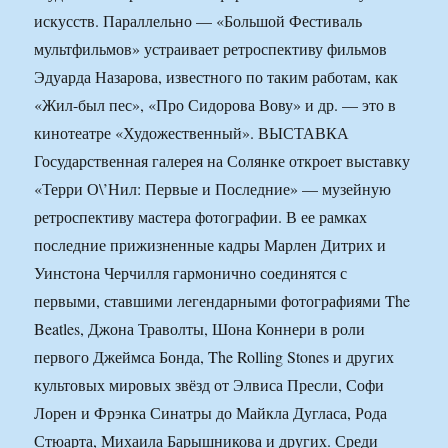
искусств. Параллельно — «Большой Фестиваль
мультфильмов» устраивает ретроспективу фильмов
Эдуарда Назарова, известного по таким работам, как
«Жил-был пес», «Про Сидорова Вову» и др. — это в
кинотеатре «Художественный». ВЫСТАВКА
Государственная галерея на Солянке откроет выставку
«Терри О\’Нил: Первые и Последние» — музейную
ретроспективу мастера фотографии. В ее рамках
последние прижизненные кадры Марлен Дитрих и
Уинстона Черчилля гармонично соединятся с
первыми, ставшими легендарными фотографиями The
Beatles, Джона Траволты, Шона Коннери в роли
первого Джеймса Бонда, The Rolling Stones и других
культовых мировых звёзд от Элвиса Пресли, Софи
Лорен и Фрэнка Синатры до Майкла Дугласа, Рода
Стюарта, Михаила Барышникова и других. Среди