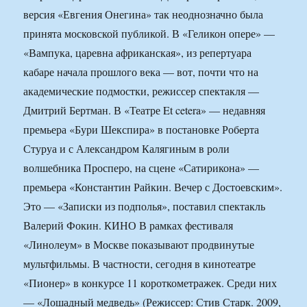
версия «Евгения Онегина» так неоднозначно была
принята московской публикой. В «Геликон опере» —
«Вампука, царевна африканская», из репертуара
кабаре начала прошлого века — вот, почти что на
академические подмостки, режиссер спектакля —
Дмитрий Бертман. В «Театре Et cetera» — недавняя
премьера «Бури Шекспира» в постановке Роберта
Стуруа и с Александром Калягиным в роли
волшебника Просперо, на сцене «Сатирикона» —
премьера «Константин Райкин. Вечер с Достоевским».
Это — «Записки из подполья», поставил спектакль
Валерий Фокин. КИНО В рамках фестиваля
«Линолеум» в Москве показывают продвинутые
мультфильмы. В частности, сегодня в кинотеатре
«Пионер» в конкурсе 11 короткометражек. Среди них
— «Лошадный медведь» (Режиссер: Стив Старк. 2009,