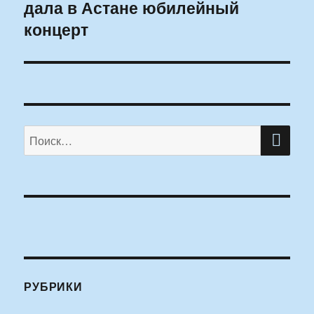
дала в Астане юбилейный
запись:
концерт
ПО
Искать:
РУБРИКИ