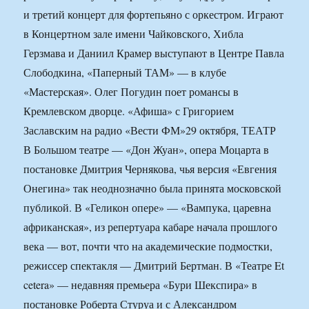
и третий концерт для фортепьяно с оркестром. Играют
в Концертном зале имени Чайковского, Хибла
Герзмава и Даниил Крамер выступают в Центре Павла
Слободкина, «Паперный ТАМ» — в клубе
«Мастерская». Олег Погудин поет романсы в
Кремлевском дворце. «Афиша» с Григорием
Заславским на радио «Вести ФМ»
29 октября, ТЕАТР
В Большом театре — «Дон Жуан», опера Моцарта в
постановке Дмитрия Чернякова, чья версия «Евгения
Онегина» так неоднозначно была принята московской
публикой. В «Геликон опере» — «Вампука, царевна
африканская», из репертуара кабаре начала прошлого
века — вот, почти что на академические подмостки,
режиссер спектакля — Дмитрий Бертман. В «Театре Et
cetera» — недавняя премьера «Бури Шекспира» в
постановке Роберта Стуруа и с Александром