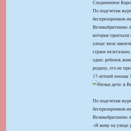
Соединенное Корол
По подсчетам журн
беспризорников-им
Великобританию ле
которые приехали 
улице: виза законч
стране нелегально,
один: ребенок живе
родину, его не пр
17-летний юноша 
По подсчетам журн
беспризорников-им
Великобританию ле
«Я живу на улице 