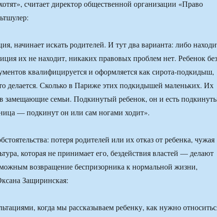
е хотят», считает директор общественной организации «Право
ьтшулер:
я, начинает искать родителей. И тут два варианта: либо находи
лиция их не находит, никаких правовых проблем нет. Ребенок бе
кументов квалифицируется и оформляется как сирота-подкидыш,
это делается. Сколько в Париже этих подкидышей маленьких. Их
 в замещающие семьи. Подкинутый ребенок, он и есть подкинут
зница — подкинут он или сам ногами ходит».
бстоятельства: потеря родителей или их отказ от ребенка, чужая
ьтура, которая не принимает его, бездействия властей — делают
зможным возвращение беспризорника к нормальной жизни,
Оксана Защиринская:
тациями, когда мы рассказываем ребенку, как нужно относитьс