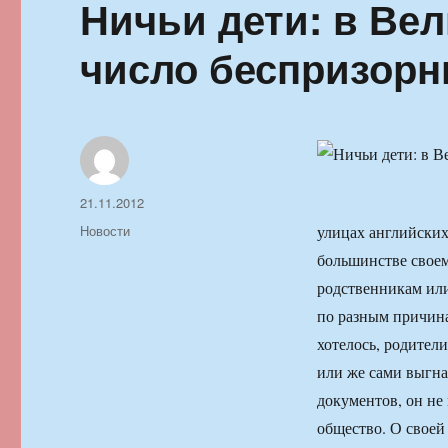
Ничьи дети: в Ве
число беспризорн
Автор
Опубликовано
21.11.2012
Рубрики
Новости
улицах английских
большинстве своем
родственникам или
по разным причинам
хотелось, родители
или же сами выгнал
документов, он не
общество. О своей