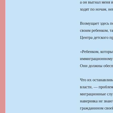
а он выгнал меня 
ходят по ночам, н
Возмущает здесь п
своим ребенком, т
Центра детского п
«Ребенком, которы
иммиграционному с
Они должны обеспе
Что их останавлив
власти, — проблем
миграционные служ
наверняка не знают
гражданином своей