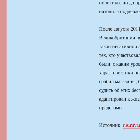
политики, но до п
находила поддерж
После августа 201
Великобритании, в
такой негативной 
тех, кто участвова
были, с каким уро
характеристики не
грабил магазины, 
судить об этих бес
адаптирован к жизн
пределами.
Источник:
rus.ruvr.