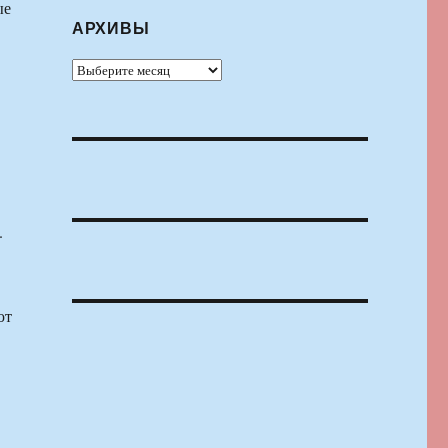
ые
АРХИВЫ
Архивы
.
ют