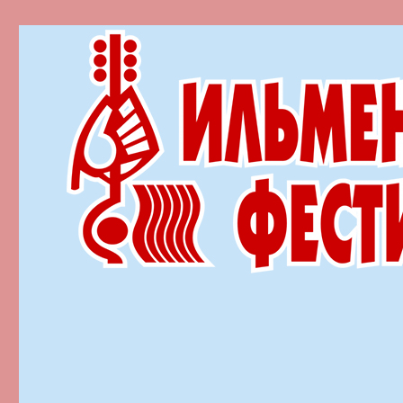
Ильменский фестиваль автор