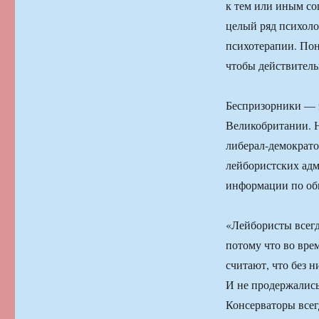
к тем или иным со
целый ряд психол
психотерапии. Пон
чтобы действитель
Беспризорники — э
Великобритании. 
либерал-демократо
лейбористских адм
информации по об
«Лейбористы всег
потому что во вре
считают, что без 
И не продержались 
Консерваторы все