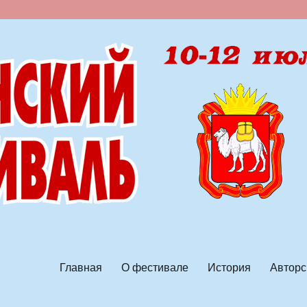
ской песни
Главная
О фестивале
История
Авторс