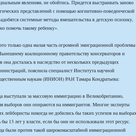
циальным явлениям, не обойтись. Придется выстраивать заново
огических представлений с помощью когнитивно-поведенческой
адобятся системные методы вмешательства в детскую психику,
но помочь такому ребенку».
то только одна малая часть огромной эмиграционной проблемы
Нынешнему коалиционному правительству консерваторов и
в она досталась в наследство от нескольких предыдущих
инистраций, пояснила специалист Института научной
щественным наукам (ИНИОН) РАН Тамара Кондратьева:
да выступали за массовую иммиграцию в Великобританию,
мя выборов они опираются на иммигрантов. Многие эксперты
них лейбористы никогда не добились бы таких успехов на выборах
бы 13 лет у власти, если бы они не использовали этот ресурс.
гда были против такой широкомасштабной иммиграционной