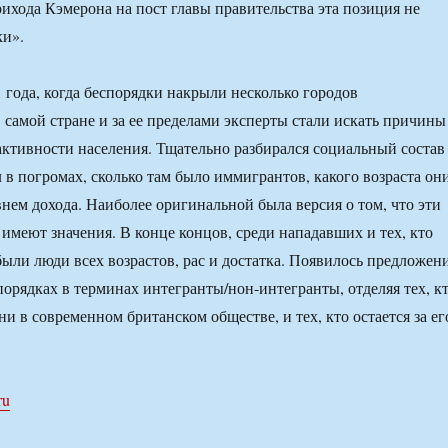
рихода Кэмерона на пост главы правительства эта позиция не
ки».
1 года, когда беспорядки накрыли несколько городов
 самой стране и за ее пределами эксперты стали искать причины
активности населения. Тщательно разбирался социальный состав
л в погромах, сколько там было иммигрантов, какого возраста он
внем дохода. Наиболее оригинальной была версия о том, что эти
 имеют значения. В конце концов, среди нападавших и тех, кто
были люди всех возрастов, рас и достатка. Появилось предложен
порядках в терминах интегранты/нон-интегранты, отделяя тех, к
и в современном британском обществе, и тех, кто остается за ег
ru