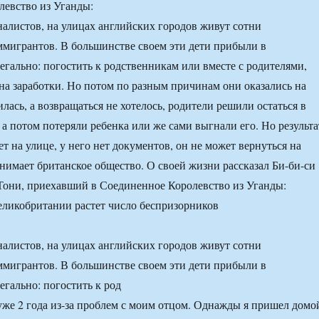
евство из Уганды:
алистов, на улицах английских городов живут сотни
мигрантов. В большинстве своем эти дети прибыли в
гально: погостить к родственникам или вместе с родителями,
на заработки. Но потом по разным причинам они оказались на
илась, а возвращаться не хотелось, родители решили остаться в
 а потом потеряли ребенка или же сами выгнали его. Но результа
т на улице, у него нет документов, он не может вернуться на
инимает британское общество. О своей жизни рассказал Би-би-си
Тони, приехавший в Соединенное Королевство из Уганды:
алистов, на улицах английских городов живут сотни
мигрантов. В большинстве своем эти дети прибыли в
гально: погостить к род
уже 2 года из-за проблем с моим отцом. Однажды я пришел домо