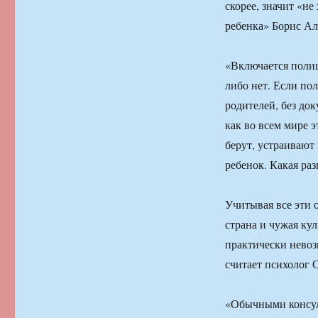
скорее, значит «н
ребенка» Борис Ал
«Включается полици
либо нет. Если по
родителей, без до
как во всем мире 
берут, устраивают
ребенок. Какая ра
Учитывая все эти о
страна и чужая кул
практически нево
считает психолог 
«Обычными консуль