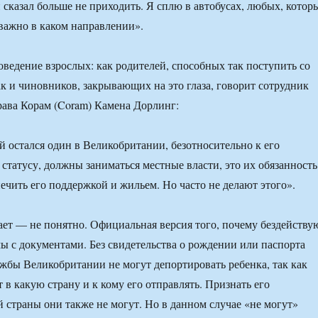
и сказал больше не приходить. Я сплю в автобусах, любых, котор
еважно в каком направлении».
оведение взрослых: как родителей, способных так поступить со
ак и чиновников, закрывающих на это глаза, говорит сотрудник
рава Корам (Coram) Камена Дорлинг:
й остался один в Великобритании, безотносительно к его
татусу, должны заниматься местные власти, это их обязанность
чить его поддержкой и жильем. Но часто не делают этого».
ает — не понятно. Официальная версия того, почему бездейству
ы с документами. Без свидетельства о рождении или паспорта
бы Великобритании не могут депортировать ребенка, так как
 в какую страну и к кому его отправлять. Признать его
 страны они также не могут. Но в данном случае «не могут»