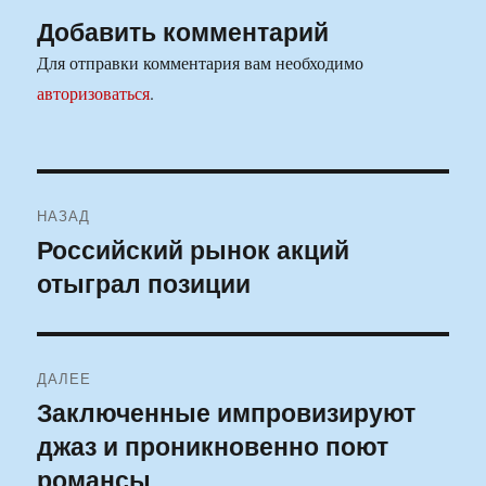
Добавить комментарий
Для отправки комментария вам необходимо
авторизоваться
.
Навигация
НАЗАД
по
Российский рынок акций
Предыдущая
отыграл позиции
запись:
записям
ДАЛЕЕ
Заключенные импровизируют
Следующая
джаз и проникновенно поют
запись:
романсы