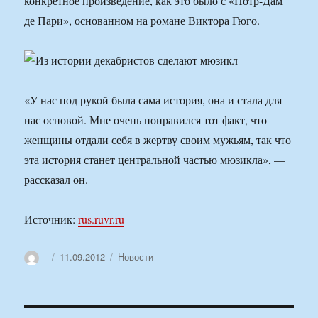
конкретное произведение, как это было с «Нотр-Дам
де Пари», основанном на романе Виктора Гюго.
«У нас под рукой была сама история, она и стала для
нас основой. Мне очень понравился тот факт, что
женщины отдали себя в жертву своим мужьям, так что
эта история станет центральной частью мюзикла», —
рассказал он.
Источник:
rus.ruvr.ru
Автор
Опубликовано
Рубрики
11.09.2012
Новости