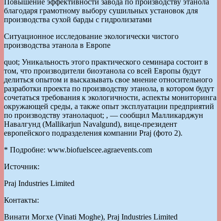
Повышение эффективности завода по производству этанола
благодаря грамотному выбору сушильных установок для
производства сухой барды с гидролизатами
Ситуационное исследование экологически чистого
производства этанола в Европе
quot; Уникальность этого практического семинара состоит в
том, что производители биоэтанола со всей Европы будут
делиться опытом и высказывать свое мнение относительного
разработки проекта по производству этанола, в котором будут
сочетаться требования к экологичности, аспекты мониторинга
окружающей среды, а также опыт эксплуатации предприятий
по производству этанолаquot; , — сообщил Малликарджун
Навалгунд (Mallikarjun Navalgund), вице-президент
европейского подразделения компании Praj (фото 2).
* Подробне: www.biofuelscee.agraevents.com
Источник:
Praj Industries Limited
Контакты:
Винати Могхе (Vinati Moghe), Praj Industries Limited