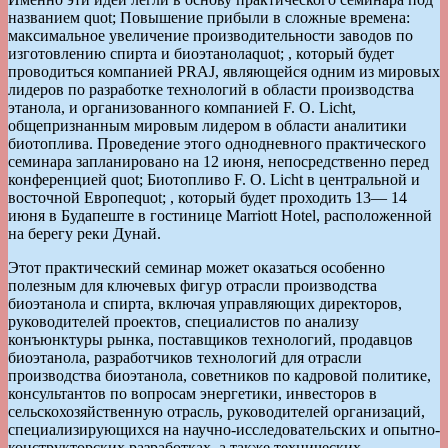
названием quot; Повышение прибыли в сложные времена:
максимальное увеличение производительности заводов по
изготовлению спирта и биоэтанолаquot; , который будет
проводиться компанией PRAJ, являющейся одним из мировых
лидеров по разработке технологий в области производства
этанола, и организованного компанией F. O. Licht,
общепризнанным мировым лидером в области аналитики
биотоплива. Проведение этого однодневного практического
семинара запланировано на 12 июня, непосредственно перед
конференцией quot; Биотопливо F. O. Licht в центральной и
восточной Европеquot; , который будет проходить 13— 14
июня в Будапеште в гостинице Marriott Hotel, расположенной
на берегу реки Дунай.
Этот практический семинар может оказаться особенно
полезным для ключевых фигур отрасли производства
биоэтанола и спирта, включая управляющих директоров,
руководителей проектов, специалистов по анализу
конъюнктуры рынка, поставщиков технологий, продавцов
биоэтанола, разработчиков технологий для отрасли
производства биоэтанола, советников по кадровой политике,
консультантов по вопросам энергетики, инвесторов в
сельскохозяйственную отрасль, руководителей организаций,
специализирующихся на научно-исследовательских и опытно-
конструкторских разработках, а также технических