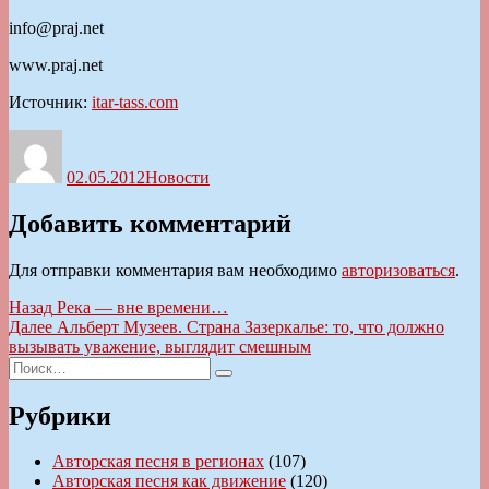
info@praj.net
www.praj.net
Источник:
itar-tass.com
Автор
Опубликовано
Рубрики
02.05.2012
Новости
Добавить комментарий
Для отправки комментария вам необходимо
авторизоваться
.
Навигация
Предыдущая
Назад
Река — вне времени…
запись:
Следующая
Далее
Альберт Музеев. Страна Зазеркалье: то, что должно
по
запись:
вызывать уважение, выглядит смешным
записям
Искать:
Поиск
Рубрики
Авторская песня в регионах
(107)
Авторская песня как движение
(120)