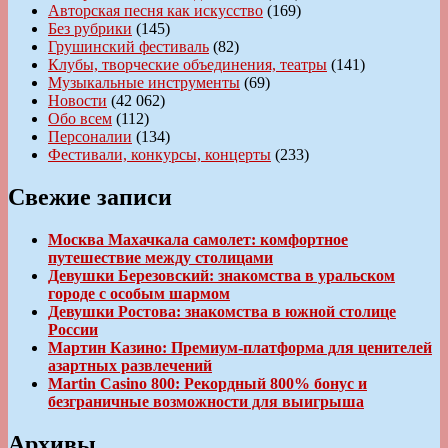
Авторская песня как искусство
(169)
Без рубрики
(145)
Грушинский фестиваль
(82)
Клубы, творческие объединения, театры
(141)
Музыкальные инструменты
(69)
Новости
(42 062)
Обо всем
(112)
Персоналии
(134)
Фестивали, конкурсы, концерты
(233)
Свежие записи
Москва Махачкала самолет: комфортное
путешествие между столицами
Девушки Березовский: знакомства в уральском
городе с особым шармом
Девушки Ростова: знакомства в южной столице
России
Мартин Казино: Премиум-платформа для ценителей
азартных развлечений
Martin Casino 800: Рекордный 800% бонус и
безграничные возможности для выигрыша
Архивы