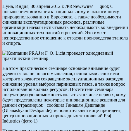
Пуна, Индия, 30 апреля 2012 г. /PRNewswire/ — quot; С
повышением внимания к рациональному и экологичному
природопользованию в Евросоюзе, а также необходимости
снижения эксплуатационных расходов, различные
организации начали испытывать необходимость во внедрении
инновационных технологий и решений. Это имеет
непосредственное отношение к отрасли производства этанола
и спирта.
На этом практическом семинаре основное внимание будет
уделяться волне нового мышления, основными аспектами
которого являются сокращение эксплуатационных расходов,
снижение уровня выброса парниковых газов, а также вопрос
использования водных ресурсов. Посетители семинара
получат редкую возможность оказаться в числе первых, кому
будут представлены некоторые инновационные решения для
данной отраслиquot; , сообщил Ганашям Дешпанде
(Ghanashyam Deshpande), исполнительный вице-президент,
центр инновационных и прикладных технологий Praj
Industries (фото 1).
Именно эти идеи легли в основу практического семинара под