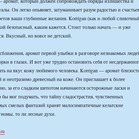
 — аромат, который должен сопровождать обряды излишества и
алы. Он легко опьяняет, затуманивает разум радостью и счастье
ретов ваши глубинные желания. Korrigan (как и любой сливочны
кой безопасный, каким кажется. Стоит только начать — и уже
я. Вкусный, но вовсе не детский.
 сближения, аромат первой улыбки в разговоре незнакомых люде
рки в глазах. И вот уже трудно остановить себя от несдержанно
ть на вкус кожу любимого человека. Korrigan — аромат близост
 и неотразимо древесный на коже. Он приглашает к более
ю, за его сладким шепотом начинаются осторожные ласки и
о бы мог подумать, что тайну сладострастия, чувственных
мых смелых фантазий хранят малосимпатичные кельтские
гномы, то ли лесные духи.
.ru