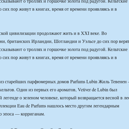
ссказывают о троллях и горшочке золота под радугой. Кельтские
 сих пор живут в книгах, время от времени проявляясь и в
ской цивилизации продолжают жить и в XXI веке. Во
ни, британских Ирландии, Шотландии и Уэльсе до сих пор веря
ссказывают о троллях и горшочке золота под радугой. Кельтские
 сих пор живут в книгах, время от времени проявляясь и в
 из старейших парфюмерных домов Parfums Lubin Жиль Тевенен
льтов. Один из первых его ароматов, Vetiver de Lubin был
й легенде о зеленом человеке, который возвращается весной в ле
оллекции Eau de Parfums нашлось место другим легендарным
о эпоса — корриганам.