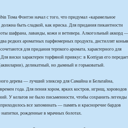
in Тома Фонтэн начал с того, что придумал «карамельное
а должна быть сладкой, как ириска. Для придания пикантности
оты шафрана, лаванды, кожи и ветивера. Алкогольный аккорд 
два редких ароматных парфюмерных продукта, дистиллят конья
 сочетаются для придания терпкого аромата, характерного для
Для виски характерен торфяной привкус: в Korrigan его передае
 (аквиларии), деликатный, но дымный и горьковатый.
ного дерева — лучший эликсир для Самайна и Бельтайна,
времен года. Для пения хором, ярких костров, игрищ, хороводов
ний. У кельтов не было письменности, чтобы сохранить легенды
 приходилось все запоминать — память и красноречие бардов
 напитки, рожденные в мрачных болотах.