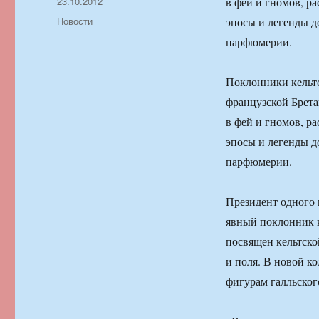
Автор
Опубликовано
23.10.2012
в фей и гномов, ра
Рубрики
Новости
эпосы и легенды до
парфюмерии.
Поклонники кельт
французской Брета
в фей и гномов, ра
эпосы и легенды до
парфюмерии.
Президент одного
явный поклонник ке
посвящен кельтско
и поля. В новой к
фигурам галльског