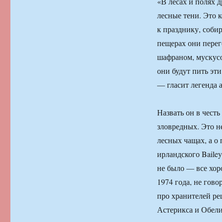
«В лесах и полях 
лесные тени. Это 
к празднику, соби
пещерах они перег
шафраном, мускусо
они будут пить эт
— гласит легенда а
Назвать он в чест
зловредных. Это не
лесных чащах, а о
ирландского Bailey
не было — все хор
1974 года, не гов
про хранителей ре
Астерикса и Обели