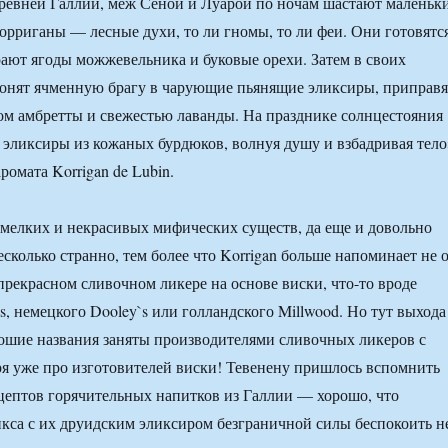
древней Галлии, меж Сеной и Луарой по ночам шастают маленьк
корриганы — лесные духи, то ли гномы, то ли феи. Они готовятс
рают ягоды можжевельника и буковые орехи. Затем в своих
онят ячменную брагу в чарующие пьянящие эликсиры, приправя
м амбретты и свежестью лаванды. На празднике солнцестояния
и эликсиры из кожаных бурдюков, волнуя душу и взбадривая тело
ромата Korrigan de Lubin.
ь мелких и некрасивых мифических существ, да еще и довольно
сколько странно, тем более что Korrigan больше напоминает не 
 прекрасном сливочном ликере на основе виски, что-то вроде
s, немецкого Dooley`s или голландского Millwood. Но тут выхода
ошие названия заняты производителями сливочных ликеров с
оря уже про изготовителей виски! Тевенену пришлось вспомнить
цептов горячительных напитков из Галлии — хорошо, что
кса с их друидским эликсиром безграничной силы беспокоить н