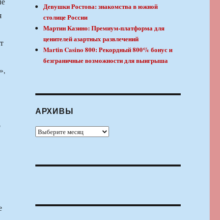
ие
Девушки Ростова: знакомства в южной
я
столице России
Мартин Казино: Премиум-платформа для
ценителей азартных развлечений
т
Martin Casino 800: Рекордный 800% бонус и
безграничные возможности для выигрыша
»,
АРХИВЫ
о
Архивы
е