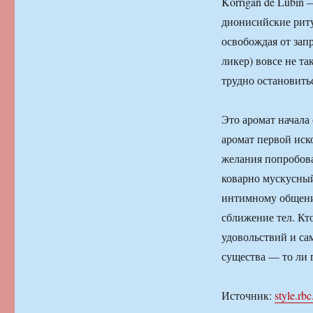
Korrigan de Lubin
дионисийские риту
освобождая от зап
ликер) вовсе не та
трудно остановитьс
Это аромат начала
аромат первой иско
желания попробова
коварно мускусный
интимному общени
сближение тел. Кт
удовольствий и са
существа — то ли 
Источник:
style.rbc