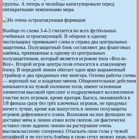
группы. А теперь и чилийцы капитулировали перед
пятикратными чемпионами мира.
Вообще-то схема 3-4-3 считается во всех футбольных
учебниках остроатакующей. В обороне к одному
чистильщику примыкают слева и справа два центральных
защитника. Полузащитный блок составляют два фланговых
хавбека, привязанные к одному из центральных
полузащитников, который является игроком типа «Box-to-
Box». Второй игрок центра поля относится к атакующему
блоку. В передней линии обитает один ярко выраженный
страйкер и два приданных ему вингера. Основа работы схемы
— короткий пас и владение мячом. Оборонительные действия
начинаются на чужой половине поля, имеют основным
элементом высокий прессинг и подразумевают коллективное
участие всех игроков, кроме вратаря. Бьелса, оказавшийся в
1/8 финала сразу без трёх ключевых игроков, не придумал
ничего лучше, кроме как выпустить в линию полузащиты
игроков дефензивного плана. Возложив на них функцию по
доставке мяча к линии атаки всем скопом, он фактически
оставил свою заднюю линию на растерзание очень
высококлассному сопернику. Отыскать свои голы у чужой
штрафной и не пустить блябмы в свою сетку можно лишь при