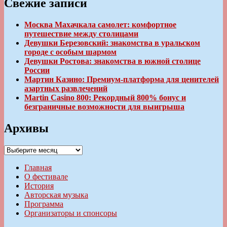
Свежие записи
Москва Махачкала самолет: комфортное
путешествие между столицами
Девушки Березовский: знакомства в уральском
городе с особым шармом
Девушки Ростова: знакомства в южной столице
России
Мартин Казино: Премиум-платформа для ценителей
азартных развлечений
Martin Casino 800: Рекордный 800% бонус и
безграничные возможности для выигрыша
Архивы
Архивы
Главная
О фестивале
История
Авторская музыка
Программа
Организаторы и спонсоры