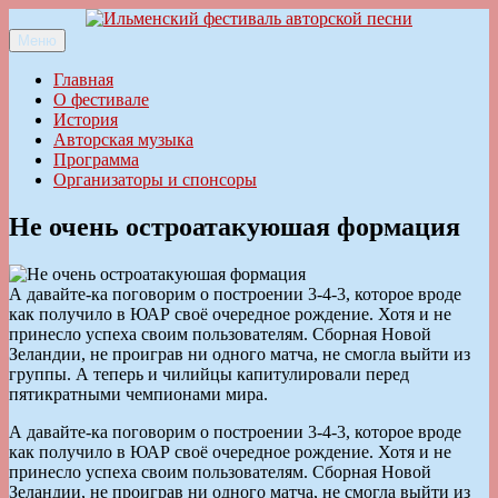
Перейти
к
Меню
Ильменский фестиваль авторской песни
содержимому
Главная
О фестивале
История
Авторская музыка
Программа
Организаторы и спонсоры
Не очень остроатакуюшая формация
А давайте-ка поговорим о построении 3-4-3, которое вроде
как получило в ЮАР своё очередное рождение. Хотя и не
принесло успеха своим пользователям. Сборная Новой
Зеландии, не проиграв ни одного матча, не смогла выйти из
группы. А теперь и чилийцы капитулировали перед
пятикратными чемпионами мира.
А давайте-ка поговорим о построении 3-4-3, которое вроде
как получило в ЮАР своё очередное рождение. Хотя и не
принесло успеха своим пользователям. Сборная Новой
Зеландии, не проиграв ни одного матча, не смогла выйти из