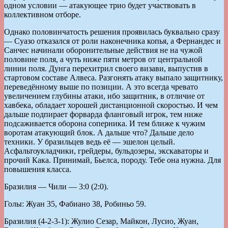
одном условии — атакующее трио будет участвовать в
коллективном отборе.
Однако половинчатость решения проявилась буквально сразу
— Суазо отказался от роли наконечника копья, а Фернандес и
Санчес начинали оборонительные действия не на чужой
половине поля, а чуть ниже пяти метров от центральной
линии поля. Дунга перехитрил своего визави, выпустив в
стартовом составе Алвеса. Разгонять атаку выпало защитнику,
переведённому выше по позиции. А это всегда чревато
увеличением глубины атаки, ибо защитник, в отличие от
хавбека, обладает хорошей дистанционной скоростью. И чем
дальше подпирает форварда фланговый игрок, тем ниже
подсаживается оборона соперника. И тем ближе к чужим
воротам атакующий блок. А дальше что? Дальше дело
техники. У бразильцев ведь её — эшелон целый.
Асфальтоукладчики, грейдеры, бульдозеры, экскаваторы и
прочий Кака. Принимай, Бьелса, породу. Тебе она нужна. Для
повышения класса.
Бразилия — Чили — 3:0 (2:0).
Голы: Жуан 35, Фабиано 38, Робиньо 59.
Бразилия (4-2-3-1): Жулио Сезар, Майкон, Лусио, Жуан,