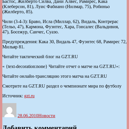
Бастос, Жилберто Силва, Дани Алвес, Рамирес, Кака
(Клеберсон, 81), Луис Фабиано (Нилмар, 75), Робиньо
(Жилберто, 85).
Чили (3-4-3): Браво, Исла (Миллар, 62), Видаль, Контрерас
(Тельо, 47), Кармона, Фуэнтес, Хара, Гонсалес (Вальдивия,
47), Босежур, Санчес, Суазо.
Предупреждения: Кака 30, Видаль 47, Фуэнтес 68, Рамирес 72,
Мильяр 81.
Читайте тактический блог на GZT.RU
« {text-decoration:none} Читайте отчет о матче на GZT.RU»:
Читайте онлайн-трансляцию этого матча на GZT.RU
Смотрите на GZT.RU раздел о чемпионате мира по футболу
Источник:
gzt.ru
Автор
Опубликовано
Рубрики
28.06.2010
Новости
Добавить комментарий