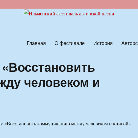
ской песни
Главная
О фестивале
История
Авторс
 «Восстановить
жду человеком и