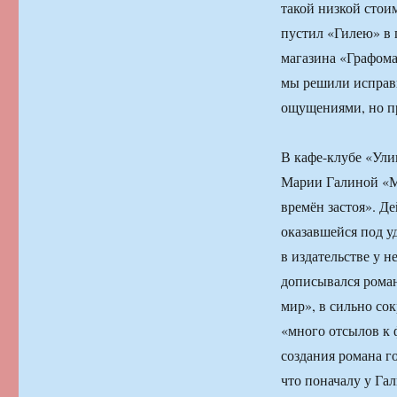
такой низкой стои
пустил «Гилею» в 
магазина «Графома
мы решили исправи
ощущениями, но пр
В кафе-клубе «Ули
Марии Галиной «Ма
времён застоя». Де
оказавшейся под у
в издательстве у н
дописывался роман
мир», в сильно со
«много отсылов к 
создания романа 
что поначалу у Га