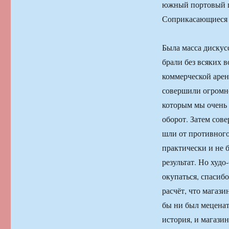
южный портовый го
Соприкасающиеся
Была масса дискус
брали без всяких 
коммерческой арен
совершили огромно
которым мы очень 
оборот. Затем сов
шли от противного
практически и не б
результат. Но худо
окупаться, спасиб
расчёт, что магаз
бы ни был меценат 
история, и магази