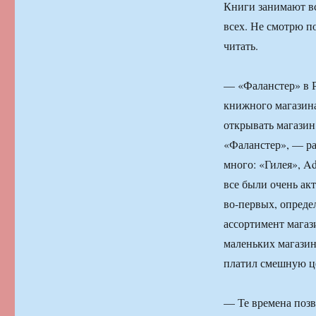
Книги занимают вс
всех. Не смотрю п
читать.
— «Фаланстер» в 
книжного магазина
открывать магазин
«Фаланстер», — ра
много: «Гилея», A
все были очень ак
во-первых, опреде
ассортимент магаз
маленьких магазин
платил смешную це
— Те времена позв