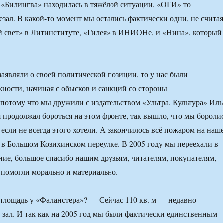
 «Билингва» находилась в тяжёлой ситуации, «ОГИ» то
езал. В какой-то момент мы остались фактически одни, не считая
 свет» в Литинституте, «Гилея» в ИНИОНе, и «Нина», который
заявляли о своей политической позиции, то у нас были
ности, начиная с обысков и санкций со стороны
 потому что мы дружили с издательством «Ультра. Культура» Ил
 продолжал бороться на этом фронте, так вышло, что мы бороли
 если не всегда этого хотели. А закончилось всё пожаром на наш
в Большом Козихинском переулке. В 2005 году мы переехали в
е, большое спасибо нашим друзьям, читателям, покупателям,
 помогли морально и материально.
площадь у «Фаланстера»? — Сейчас 110 кв. м — недавно
 зал. И так как на 2005 год мы были фактически единственным