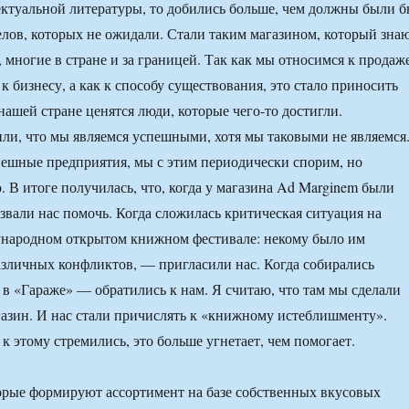
ктуальной литературы, то добились больше, чем должны были б
елов, которых не ожидали. Стали таким магазином, который зна
, многие в стране и за границей. Так как мы относимся к продаж
 к бизнесу, а как к способу существования, это стало приносить
нашей стране ценятся люди, которые чего-то достигли.
и, что мы являемся успешными, хотя мы таковыми не являемся
пешные предприятия, мы с этим периодически спорим, но
. В итоге получилась, что, когда у магазина Ad Marginem были
озвали нас помочь. Когда сложилась критическая ситуация на
народном открытом книжном фестивале: некому было им
различных конфликтов, — пригласили нас. Когда собирались
 в «Гараже» — обратились к нам. Я считаю, что там мы сделали
азин. И нас стали причислять к «книжному истеблишменту».
к этому стремились, это больше угнетает, чем помогает.
орые формируют ассортимент на базе собственных вкусовых