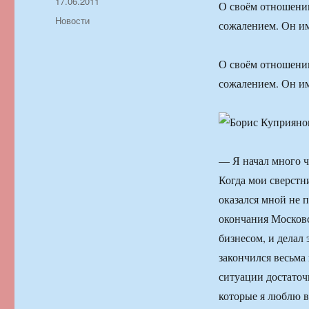
Автор
Опубликовано
17.06.2011
О своём отношении
Рубрики
Новости
сожалением. Он им
О своём отношении
сожалением. Он им
— Я начал много ч
Когда мои сверстн
оказался мной не п
окончания Московс
бизнесом, и делал
закончился весьма
ситуации достаточн
которые я люблю в