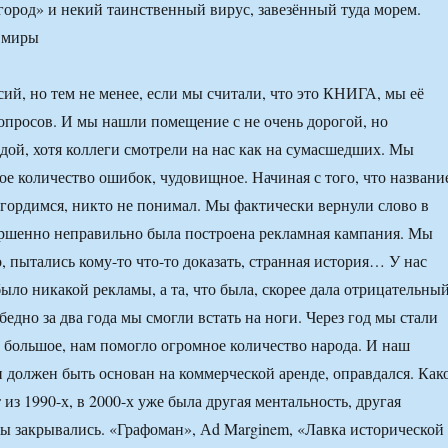
род» и некий таинственный вирус, завезённый туда морем.
 миры
сий, но тем не менее, если мы считали, что это КНИГА, мы её
вопросов. И мы нашли помещение с не очень дорогой, но
дой, хотя коллеги смотрели на нас как на сумасшедших. Мы
е количество ошибок, чудовищное. Начиная с того, что названи
гордимся, никто не понимал. Мы фактически вернули слово в
ершенно неправильно была построена рекламная кампания. Мы
, пытались кому-то что-то доказать, странная история… У нас
ыло никакой рекламы, а та, что была, скорее дала отрицательны
-бедно за два года мы смогли встать на ноги. Через год мы стали
о большое, нам помогло огромное количество народа. И наш
ин должен быть основан на коммерческой аренде, оправдался. Как
из 1990-х, в 2000-х уже была другая ментальность, другая
ны закрывались. «Графоман», Аd Marginem, «Лавка исторической