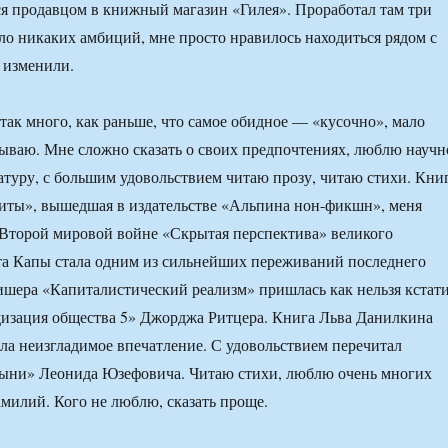
я продавцом в книжный магазин «Гилея». Проработал там три
ыло никаких амбиций, мне просто нравилось находиться рядом с
 изменили.
 так много, как раньше, что самое обидное — «кусочно», мало
ываю. Мне сложно сказать о своих предпочтениях, люблю научн
туру, с большим удовольствием читаю прозу, читаю стихи. Кни
иты», вышедшая в издательстве «Альпина нон-фикшн», меня
 Второй мировой войне «Скрытая перспектива» великого
та Капы стала одним из сильнейших переживаний последнего
шера «Капиталистический реализм» пришлась как нельзя кстати
дизация общества 5» Джорджа Ритцера. Книга Льва Данилкина
ла неизгладимое впечатление. С удовольствием перечитал
ыни» Леонида Юзефовича. Читаю стихи, люблю очень многих
амилий. Кого не люблю, сказать проще.