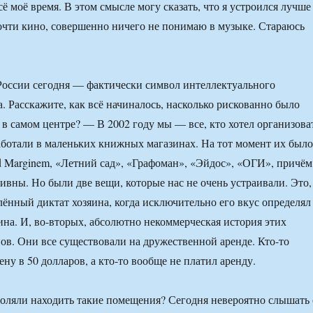
ё моё время. В этом смысле могу сказать, что я устроился лучше
очти кино, совершенно ничего не понимаю в музыке. Стараюсь
России сегодня — фактически символ интеллектуального
. Расскажите, как всё начиналось, насколько рискованно было
 в самом центре? — В 2002 году мы — все, кто хотел организова
ботали в маленьких книжных магазинах. На тот момент их было
d Marginem, «Летний сад», «Графоман», «Эйдос», «ОГИ», причём
тивны. Но были две вещи, которые нас не очень устраивали. Это,
лённый диктат хозяина, когда исключительно его вкус определял
ина. И, во-вторых, абсолютно некоммерческая история этих
ов. Они все существовали на дружественной аренде. Кто-то
ну в 50 долларов, а кто-то вообще не платил аренду.
оляли находить такие помещения? Сегодня невероятно слышать 