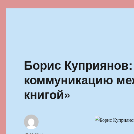
Ильменский фестиваль автор
Борис Куприянов:
коммуникацию ме
книгой»