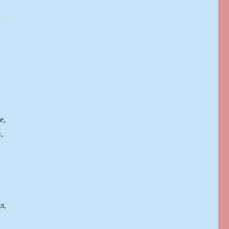
у
,
е,
,
л,