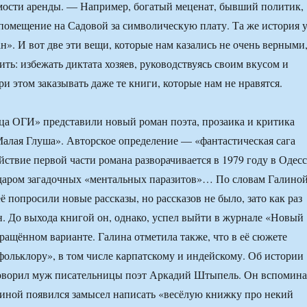
мости аренды. — Например, богатый меценат, бывший политик,
помещение на Садовой за символическую плату. Та же история 
н». И вот две эти вещи, которые нам казались не очень верными
ть: избежать диктата хозяев, руководствуясь своим вкусом и
и этом заказывать даже те книги, которые нам не нравятся.
ца ОГИ» представили новый роман поэта, прозаика и критика
лая Глуша». Авторское определение — «фантастическая сага
йствие первой части романа разворачивается в 1979 году в Одесс
даром загадочных «ментальных паразитов»… По словам Галиной
её попросили новые рассказы, но рассказов не было, зато как раз
. До выхода книгой он, однако, успел выйти в журнале «Новый
кращённом варианте. Галина отметила также, что в её сюжете
фольклору», в том числе карпатскому и индейскому. Об истории
говорил муж писательницы поэт Аркадий Штыпель. Он вспомина
линой появился замысел написать «весёлую книжку про некий