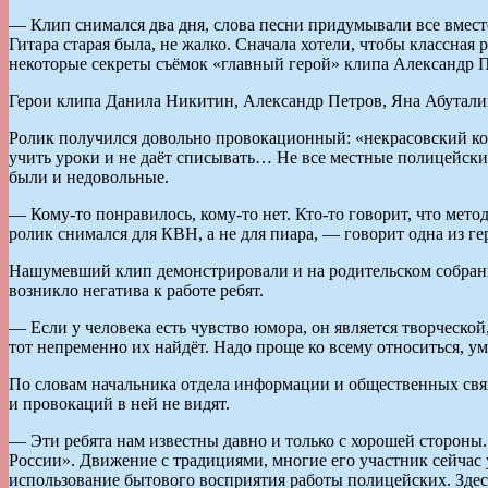
— Клип снимался два дня, слова песни придумывали все вмест
Гитара старая была, не жалко. Сначала хотели, чтобы классная 
некоторые секреты съёмок «главный герой» клипа Александр П
Герои клипа Данила Никитин, Александр Петров, Яна Абуталип
Ролик получился довольно провокационный: «некрасовский коп»
учить уроки и не даёт списывать… Не все местные полицейские
были и недовольные.
— Кому-то понравилось, кому-то нет. Кто-то говорит, что мето
ролик снимался для КВН, а не для пиара, — говорит одна из г
Нашумевший клип демонстрировали и на родительском собрани
возникло негатива к работе ребят.
— Если у человека есть чувство юмора, он является творческой,
тот непременно их найдёт. Надо проще ко всему относиться, у
По словам начальника отдела информации и общественных свя
и провокаций в ней не видят.
— Эти ребята нам известны давно и только с хорошей стороны
России». Движение с традициями, многие его участник сейчас у
использование бытового восприятия работы полицейских. Здес