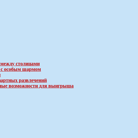
 между столицами
е с особым шармом
и
зартных развлечений
ичные возможности для выигрыша