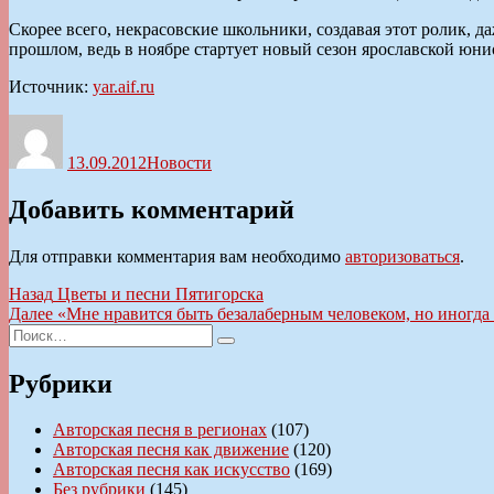
Скорее всего, некрасовские школьники, создавая этот ролик, 
прошлом, ведь в ноябре стартует новый сезон ярославской юн
Источник:
yar.aif.ru
Автор
Опубликовано
Рубрики
13.09.2012
Новости
Добавить комментарий
Для отправки комментария вам необходимо
авторизоваться
.
Навигация
Предыдущая
Назад
Цветы и песни Пятигорска
запись:
Следующая
Далее
«Мне нравится быть безалаберным человеком, но иногда 
по
Искать:
запись:
Поиск
записям
Рубрики
Авторская песня в регионах
(107)
Авторская песня как движение
(120)
Авторская песня как искусство
(169)
Без рубрики
(145)