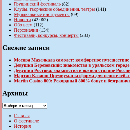
Грушинский фестиваль
(82)
Клубы, творческие объединения, театры
(141)
Музыкальные инструменты
(69)
Новости
(42 062)
Обо всем
(112)
Персоналии
(134)
Фестивали, конкурсы, концерты
(233)
Свежие записи
Москва Махачкала самолет: комфортное путешествие
Девушки Березовский: знакомства в уральском город
Девушки Ростова: знакомства в южной столице Росси
Мартин Казино: Премиум-платформа для ценителей а
Martin Casino 800: Рекордный 800% бонус и безгран
Архивы
Архивы
Главная
О фестивале
История