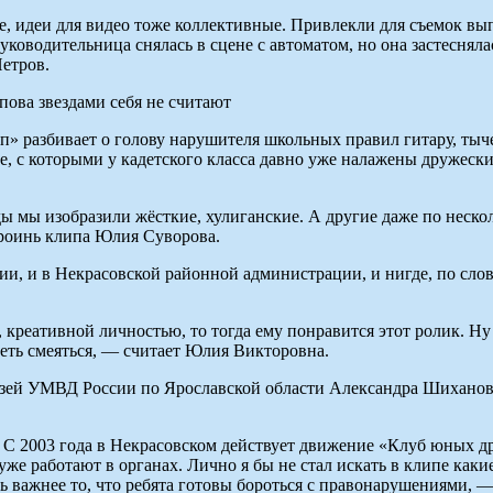
е, идеи для видео тоже коллективные. Привлекли для съемок вы
руководительница снялась в сцене с автоматом, но она застесняла
етров.
ова звездами себя не считают
 разбивает о голову нарушителя школьных правил гитару, тычет 
, с которыми у кадетского класса давно уже налажены дружески
ды мы изобразили жёсткие, хулиганские. А другие даже по несколь
ероинь клипа Юлия Суворова.
и, и в Некрасовской районной администрации, и нигде, по сло
 креативной личностью, то тогда ему понравится этот ролик. Ну 
меть смеяться, — считает Юлия Викторовна.
зей УМВД России по Ярославской области Александра Шиханова,
. С 2003 года в Некрасовском действует движение «Клуб юных 
же работают в органах. Лично я бы не стал искать в клипе какие
ь важнее то, что ребята готовы бороться с правонарушениями, 