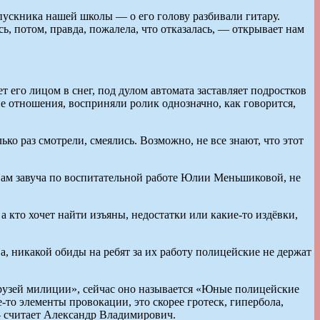
пускника нашей школы — о его голову разбивали гитару.
сь, потом, правда, пожалела, что отказалась, — открывает нам
его лицом в снег, под дулом автомата заставляет подростков
е отношения, восприняли ролик однозначно, как говорится,
ко раз смотрели, смеялись. Возможно, не все знают, что этот
вам завуча по воспитательной работе Юлии Меньшиковой, не
а кто хочет найти изъяны, недостатки или какие-то издёвки,
 никакой обиды на ребят за их работу полицейские не держат
друзей милиции», сейчас оно называется «Юные полицейские
-то элементы провокации, это скорее гротеск, гипербола,
— считает Александр Владимирович.