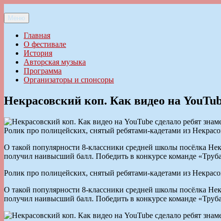
Перейти
к
Меню
Ильменский фестиваль авторской песни
содержимому
Главная
О фестивале
История
Авторская музыка
Программа
Организаторы и спонсоры
Некрасовский коп. Как видео на YouTu
Ролик про полицейских, снятый ребятами-кадетами из Некрасо
О такой популярности 8-классники средней школы посёлка Некр
получил наивысший балл. Победить в конкурсе команде «Труба» 
Ролик про полицейских, снятый ребятами-кадетами из Некрасо
О такой популярности 8-классники средней школы посёлка Некр
получил наивысший балл. Победить в конкурсе команде «Труба» 