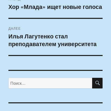
по
Хор «Млада» ищет новые голоса
Предыдущая
запись:
записям
ДАЛЕЕ
Илья Лагутенко стал
Следующая
преподавателем университета
запись:
ПО
Искать: