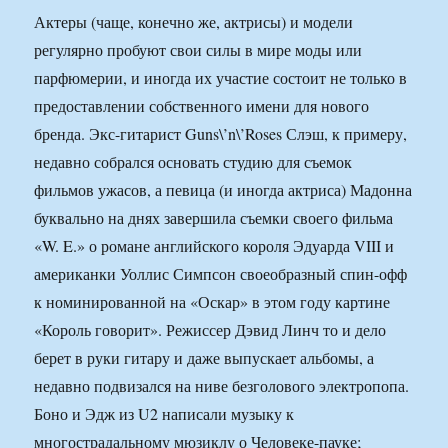
Актеры (чаще, конечно же, актрисы) и модели
регулярно пробуют свои силы в мире моды или
парфюмерии, и иногда их участие состоит не только в
предоставлении собственного имени для нового
бренда. Экс-гитарист Guns\’n\’Roses Слэш, к примеру,
недавно собрался основать студию для съемок
фильмов ужасов, а певица (и иногда актриса) Мадонна
буквально на днях завершила съемки своего фильма
«W. E.» о романе английского короля Эдуарда VIII и
американки Уоллис Симпсон своеобразный спин-офф
к номинированной на «Оскар» в этом году картине
«Король говорит». Режиссер Дэвид Линч то и дело
берет в руки гитару и даже выпускает альбомы, а
недавно подвизался на ниве безголового электропопа.
Боно и Эдж из U2 написали музыку к
многострадальному мюзиклу о Человеке-пауке;