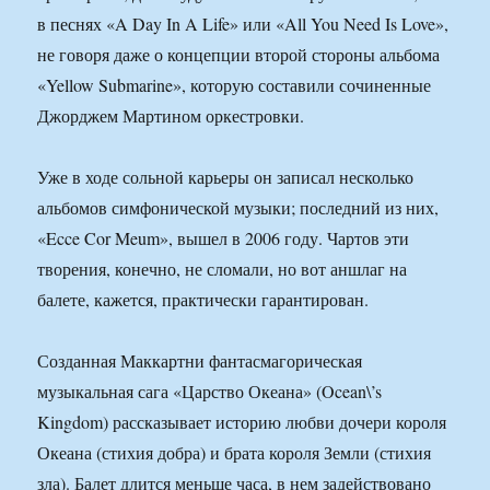
в песнях «A Day In A Life» или «All You Need Is Love»,
не говоря даже о концепции второй стороны альбома
«Yellow Submarine», которую составили сочиненные
Джорджем Мартином оркестровки.
Уже в ходе сольной карьеры он записал несколько
альбомов симфонической музыки; последний из них,
«Ecce Cor Meum», вышел в 2006 году. Чартов эти
творения, конечно, не сломали, но вот аншлаг на
балете, кажется, практически гарантирован.
Созданная Маккартни фантасмагорическая
музыкальная сага «Царство Океана» (Ocean\’s
Kingdom) рассказывает историю любви дочери короля
Океана (стихия добра) и брата короля Земли (стихия
зла). Балет длится меньше часа, в нем задействовано