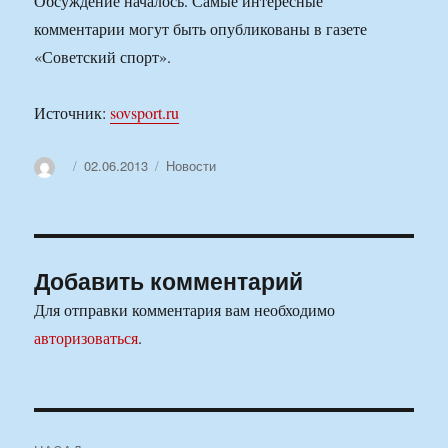
Обсуждение началось. Самые интересные
комментарии могут быть опубликованы в газете
«Советский спорт».
Источник:
sovsport.ru
Автор
Опубликовано
Рубрики
02.06.2013
Новости
Добавить комментарий
Для отправки комментария вам необходимо
авторизоваться
.
Навигация