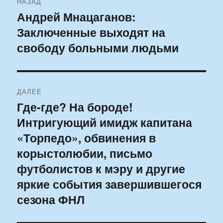
НАЗАД
по
Андрей Мнацаганов:
Предыдущая
Заключенные выходят на
запись:
записям
свободу больными людьми
ДАЛЕЕ
Где-где? На бороде!
Следующая
Интригующий имидж капитана
запись:
«Торпедо», обвинения в
корыстолюбии, письмо
футболистов к мэру и другие
яркие события завершившегося
сезона ФНЛ