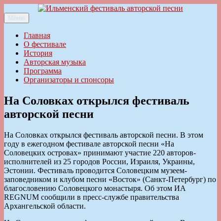
Перейти
к
Меню
Ильменский фестиваль авторской песни
содержимому
Главная
О фестивале
История
Авторская музыка
Программа
Организаторы и спонсоры
На Соловках открылся фестиваль
авторской песни
На Соловках открылся фестиваль авторской песни. В этом
году в ежегодном фестивале авторской песни «На
Соловецких островах» принимают участие 220 авторов-
исполнителей из 25 городов России, Израиля, Украины,
Эстонии. Фестиваль проводится Соловецким музеем-
заповедником и клубом песни «Восток» (Санкт-Петербург) по
благословению Соловецкого монастыря. Об этом ИА
REGNUM сообщили в пресс-службе правительства
Архангельской области.