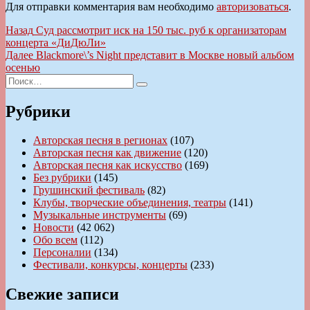
Для отправки комментария вам необходимо
авторизоваться
.
Навигация
Предыдущая
Назад
Суд рассмотрит иск на 150 тыс. руб к организаторам
запись:
концерта «ДиДюЛи»
по
Следующая
Далее
Blackmore\’s Night представит в Москве новый альбом
записям
запись:
осенью
Искать:
Поиск
Рубрики
Авторская песня в регионах
(107)
Авторская песня как движение
(120)
Авторская песня как искусство
(169)
Без рубрики
(145)
Грушинский фестиваль
(82)
Клубы, творческие объединения, театры
(141)
Музыкальные инструменты
(69)
Новости
(42 062)
Обо всем
(112)
Персоналии
(134)
Фестивали, конкурсы, концерты
(233)
Свежие записи