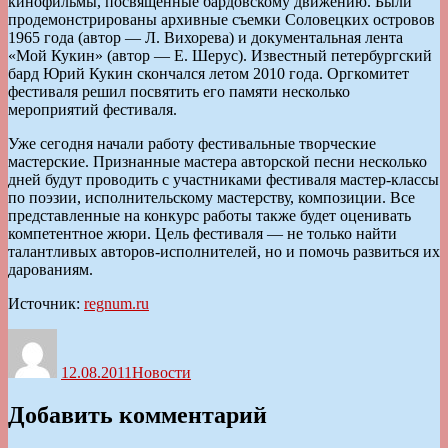
кинофильмы, посвящённые бардовскому движению. Были
продемонстрированы архивные съемки Соловецких островов
1965 года (автор — Л. Вихорева) и документальная лента
«Мой Кукин» (автор — Е. Шерус). Известный петербургский
бард Юрий Кукин скончался летом 2010 года. Оргкомитет
фестиваля решил посвятить его памяти несколько
мероприятий фестиваля.
Уже сегодня начали работу фестивальные творческие
мастерские. Признанные мастера авторской песни несколько
дней будут проводить с участниками фестиваля мастер-классы
по поэзии, исполнительскому мастерству, композиции. Все
представленные на конкурс работы также будет оценивать
компетентное жюри. Цель фестиваля — не только найти
талантливых авторов-исполнителей, но и помочь развиться их
дарованиям.
Источник:
regnum.ru
Автор
Опубликовано
Рубрики
12.08.2011
Новости
Добавить комментарий