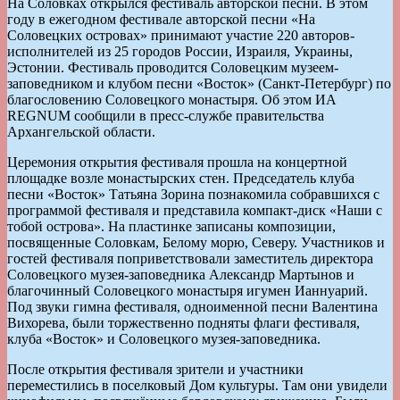
На Соловках открылся фестиваль авторской песни. В этом
году в ежегодном фестивале авторской песни «На
Соловецких островах» принимают участие 220 авторов-
исполнителей из 25 городов России, Израиля, Украины,
Эстонии. Фестиваль проводится Соловецким музеем-
заповедником и клубом песни «Восток» (Санкт-Петербург) по
благословению Соловецкого монастыря. Об этом ИА
REGNUM сообщили в пресс-службе правительства
Архангельской области.
Церемония открытия фестиваля прошла на концертной
площадке возле монастырских стен. Председатель клуба
песни «Восток» Татьяна Зорина познакомила собравшихся с
программой фестиваля и представила компакт-диск «Наши с
тобой острова». На пластинке записаны композиции,
посвященные Соловкам, Белому морю, Северу. Участников и
гостей фестиваля поприветствовали заместитель директора
Соловецкого музея-заповедника Александр Мартынов и
благочинный Соловецкого монастыря игумен Ианнуарий.
Под звуки гимна фестиваля, одноименной песни Валентина
Вихорева, были торжественно подняты флаги фестиваля,
клуба «Восток» и Соловецкого музея-заповедника.
После открытия фестиваля зрители и участники
переместились в поселковый Дом культуры. Там они увидели