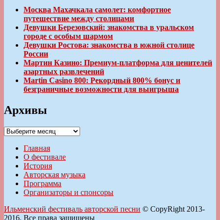
Москва Махачкала самолет: комфортное
путешествие между столицами
Девушки Березовский: знакомства в уральском
городе с особым шармом
Девушки Ростова: знакомства в южной столице
России
Мартин Казино: Премиум-платформа для ценителей
азартных развлечений
Martin Casino 800: Рекордный 800% бонус и
безграничные возможности для выигрыша
Архивы
Архивы
Главная
О фестивале
История
Авторская музыка
Программа
Организаторы и спонсоры
Ильменский фестиваль авторской песни
© CopyRight 2013-
2016. Все права защищены