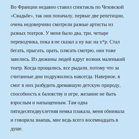
Во Франции недавно ставил спектакль по Чеховской
«Свадьбе», так они поначалу, первые две репетиции,
очень недоверчиво смотрели разные артисты из
разных театров. У меня было два, три, четыре
переводчика, пока я не сказал а ну вас на х*р. Стал
бегать, прыгать, орать, плясать смотрю, они тоже
завелись. Из дюжины людей вдруг возник маленький
театр. Когда прощались, все рыдали, потому что за
считанные дни подружились навсегда. Наверное, я
смог в них разбудить дремавшую детскую природу,
способность к баловству и игре, желание не быть
взрослым и напыщенным. Там одна
пятидесятидвухлетняя немка плакала, меня обнимала
и говорила знаешь, мне ведь всего восемнадцать в
душе.