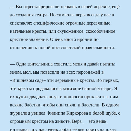
— Вы отреставрировали церковь в своей деревне, ещё
до создания театра. Но символы веры всегда у вас в
спектаклях специфические огромные деревянные
нательные кресты, или скукоженное, скособоченное
крёстное знамение. Очень много иронии по
отношению к новой постсоветской православности.
— Одна зрительница схватила меня и давай пытать:
зачем, мол, мы повесили на всех персонажей в
«Вишнёвом саде» эти деревянные кресты. Во-первых,
эти кресты продавались в магазине банной утвари. Я
их купил двадцать штук и попросил приклеить к ним
всякие блёстки, чтобы они сияли и блестели. В одном
журнале я увидел Филиппа Киркорова в белой шубе, с
огромным крестом на животе. Вера — это вещь
интимная, а у нас очень любят её выставить напоказ.