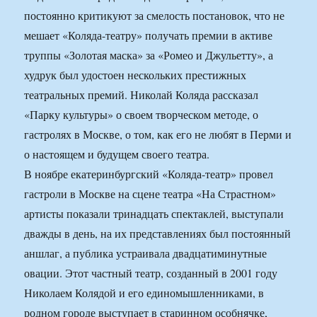
постоянно критикуют за смелость постановок, что не
мешает «Коляда-театру» получать премии в активе
труппы «Золотая маска» за «Ромео и Джульетту», а
худрук был удостоен нескольких престижных
театральных премий. Николай Коляда рассказал
«Парку культуры» о своем творческом методе, о
гастролях в Москве, о том, как его не любят в Перми и
о настоящем и будущем своего театра.
В ноябре екатеринбургский «Коляда-театр» провел
гастроли в Москве на сцене театра «На Страстном»
артисты показали тринадцать спектаклей, выступали
дважды в день, на их представлениях был постоянный
аншлаг, а публика устраивала двадцатиминутные
овации. Этот частный театр, созданный в 2001 году
Николаем Колядой и его единомышленниками, в
родном городе выступает в старинном особнячке,