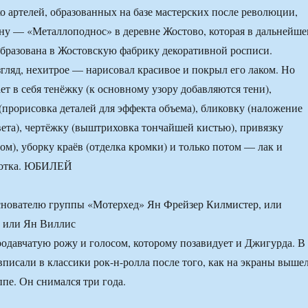
ко артелей, образованных на базе мастерских после революции,
ну — «Металлоподнос» в деревне Жостово, которая в дальнейш
еобразована в Жостовскую фабрику декоративной росписи.
згляд, нехитрое — нарисовал красивое и покрыл его лаком. Но
ет в себя тенёжку (к основному узору добавляются тени),
(прорисовка деталей для эффекта объема), бликовку (наложение
вета), чертёжку (выштриховка тончайшей кистью), привязку
ом), уборку краёв (отделка кромки) и только потом — лак и
ботка. ЮБИЛЕЙ
снователю группы «Мотерхед» Ян Фрейзер Килмистер, или
 или Ян Виллис
родавчатую рожу и голосом, которому позавидует и Джигурда. В
вписали в классики рок-н-ролла после того, как на экраны выше
ппе. Он снимался три года.