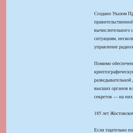
Создано Указом Пр
правительственной
вычислительного 
ситуациям, неско
управление радиоэ
Помимо обеспечени
криптографическу
разведывательной
высших органов вл
секретов — на н
185 лет Жостовск
Если тщательно по