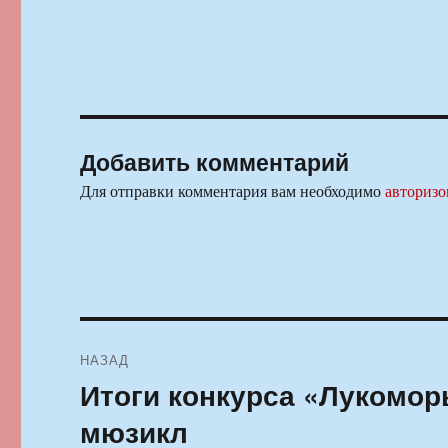
Добавить комментарий
Для отправки комментария вам необходимо
авторизо
Навигация
НАЗАД
по
Итоги конкурса «Лукомор
Предыдущая
запись:
записям
мюзикл