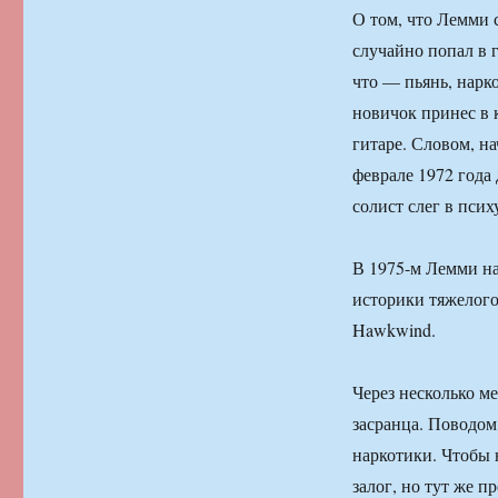
О том, что Лемми с
случайно попал в 
что — пьянь, нарк
новичок принес в 
гитаре. Словом, н
феврале 1972 года 
солист слег в псих
В 1975-м Лемми на
историки тяжелого
Hawkwind.
Через несколько ме
засранца. Поводом
наркотики. Чтобы 
залог, но тут же 