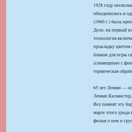
1928 году несколь
объединились в од
(1960 г.) была пр
Дело, на первый в
технология включа
прокладку цветом 
бликов для игры с
(совмещение с фон
термическая обра
65 лет Лемми — о
Лемми Килмистер,
Все помнят эту бо
марте этого урода 
фильм о нем и гру