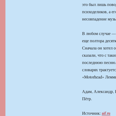
это был лишь пово
психоделиков, а ег
несовпадение муз
В любом случае — 
еще полтора десятк
Сначала он хотел 
сказали, что с так
последнюю песню.
словарях трактует
«Motorhead» Лемм
Адам, Александр, 
Пётр.
Источник:
aif.ru