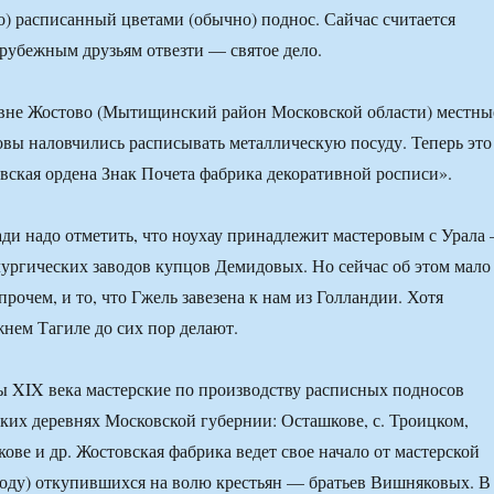
о) расписанный цветами (обычно) поднос. Сайчас считается
рубежным друзьям отвезти — святое дело.
евне Жостово (Мытищинский район Московской области) местны
вы наловчились расписывать металлическую посуду. Теперь это
вская ордена Знак Почета фабрика декоративной росписи».
ди надо отметить, что ноухау принадлежит мастеровым с Урала
ургических заводов купцов Демидовых. Но сейчас об этом мало
прочем, и то, что Гжель завезена к нам из Голландии. Хотя
нем Тагиле до сих пор делают.
 XIX века мастерские по производству расписных подносов
ьких деревнях Московской губернии: Осташкове, с. Троицком,
ове и др. Жостовская фабрика ведет свое начало от мастерской
году) откупившихся на волю крестьян — братьев Вишняковых. В