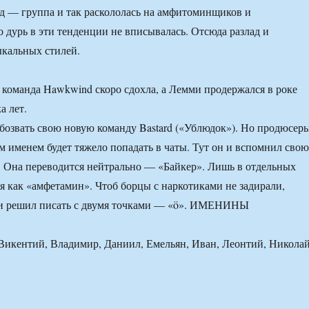
д — группа и так раскололась на амфитоминщиков и
о дурь в эти тенденции не вписывалась. Отсюда разлад и
ыкальных стилей.
команда Hawkwind скоро сдохла, а Лемми продержался в роке
а лет.
обозвать свою новую команду Bastard («Ублюдок»). Но продюсер
им именем будет тяжело попадать в чаты. Тут он и вспомнил свою
 Она переводится нейтрально — «Байкер». Лишь в отдельных
ся как «амфетамин». Чтоб борцы с наркотиками не задирали,
и решил писать с двумя точками — «ö». ИМЕНИНЫ
Викентий, Владимир, Даниил, Емельян, Иван, Леонтий, Николай