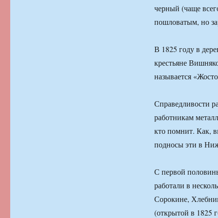
черный (чаще всег
пошловатым, но за
В 1825 году в дер
крестьяне Вишняко
называется «Жосто
Справедливости ра
работникам металл
кто помнит. Как, в
подносы эти в Ниж
С первой половины
работали в нескол
Сорокине, Хлебник
(открытой в 1825 