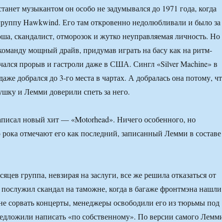
танет музыкантом он особо не задумывался до 1971 года, когда
группу Hawkwind. Его там откровенно недолюбливали и было за
оша, скандалист, отморозок и жутко неуправляемая личность. Но
команду мощный драйв, придумав играть на басу как на ритм-
ачался прорыв и гастроли даже в США. Сингл «Silver Machine» в
даже добрался до 3-го места в чартах. А добралась она потому, ч
ушку и Лемми доверили спеть за него.
писал новый хит — «Motorhead». Ничего особенного, но
 рока отмечают его как последний, записанный Лемми в составе
сяцев группа, невзирая на заслуги, все же решила отказаться от
 послужил скандал на таможне, когда в багаже фронтмэна нашли
не сорвать концерты, менеджеры освободили его из тюрьмы под
предложили написать «по собственному». По версии самого Лемм