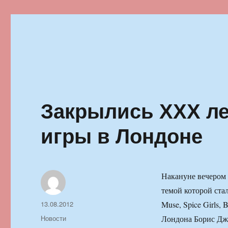
Ильменский фестиваль автор
Закрылись ХХХ л
игры в Лондоне
Накануне вечером 
темой которой ста
Автор
Опубликовано
13.08.2012
Muse, Spice Girls,
Рубрики
Новости
Лондона Борис Джо