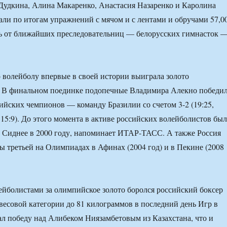
Дудкина, Алина Макаренко, Анастасия Назаренко и Каролина
али по итогам упражнений с мячом и с лентами и обручами 57,0
сь от ближайших преследовательниц — белорусских гимнасток 
 волейболу впервые в своей истории выиграла золото
 В финальном поединке подопечные Владимира Алекно победи
йских чемпионов — команду Бразилии со счетом 3-2 (19:25,
2, 15:9). До этого момента в активе российских волейболистов бы
в Сиднее в 2000 году, напоминает ИТАР-ТАСС. А также Россия
ы третьей на Олимпиадах в Афинах (2004 год) и в Пекине (2008
ейболистами за олимпийское золото боролся российский боксер
весовой категории до 81 килограммов в последний день Игр в
л победу над Алибеком Ниязамбетовым из Казахстана, что и