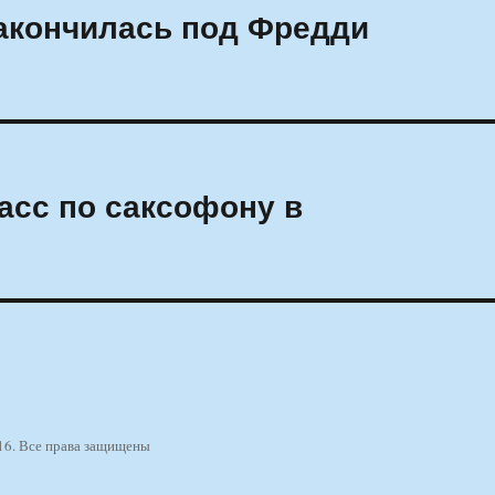
акончилась под Фредди
асс по саксофону в
16. Все права защищены