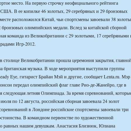
вертое место. На первую строчку неофициального рейтинга
 США. В ее копилке 46 золотых, 29 серебряных и 29 бронзовых
 месте расположился Китай, чьи спортсмены завоевали 38 золоты
2 бронзовых олимпийских медали. Вслед за китайской сборной
ная команда из Великобритании с 29 золотыми, 17 серебряными 
радами Игр-2012.
в столице Великобритании прошла церемония закрытия, главно
ла британская музыка. В ходе мероприятия выступили группы
 Beady Eye, гитарист Брайан Мэй и другие, сообщает Lenta.ru. Мэр
нсон передал олимпийский флаг главе Рио-де-Жанейро, где в
ся следующая летняя Олимпиада. За время соревнований, которы
июля по 12 августа, российская сборная завоевала 24 золот
соревнований в Лондоне российские спортсмены завоевали три
стоинства. В командном первенстве по художественной
ло равных нашим девушкам. Анастасия Близнюк, Юлиана