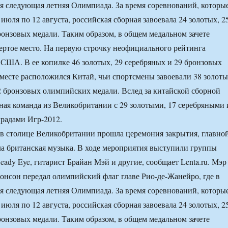
ся следующая летняя Олимпиада. За время соревнований, которы
июля по 12 августа, российская сборная завоевала 24 золотых, 2
ронзовых медали. Таким образом, в общем медальном зачете
вертое место. На первую строчку неофициального рейтинга
 США. В ее копилке 46 золотых, 29 серебряных и 29 бронзовых
 месте расположился Китай, чьи спортсмены завоевали 38 золоты
2 бронзовых олимпийских медали. Вслед за китайской сборной
ная команда из Великобритании с 29 золотыми, 17 серебряными 
радами Игр-2012.
в столице Великобритании прошла церемония закрытия, главно
ла британская музыка. В ходе мероприятия выступили группы
 Beady Eye, гитарист Брайан Мэй и другие, сообщает Lenta.ru. Мэр
нсон передал олимпийский флаг главе Рио-де-Жанейро, где в
ся следующая летняя Олимпиада. За время соревнований, которы
июля по 12 августа, российская сборная завоевала 24 золотых, 2
ронзовых медали. Таким образом, в общем медальном зачете