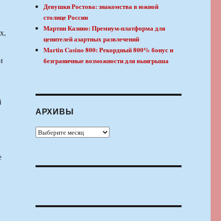
Девушки Ростова: знакомства в южной
столице России
Мартин Казино: Премиум-платформа для
х,
ценителей азартных развлечений
Martin Casino 800: Рекордный 800% бонус и
и
безграничные возможности для выигрыша
й
АРХИВЫ
Архивы
е