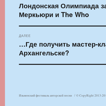
по
Лондонская Олимпиада з
Предыдущая
запись:
записям
Меркьюри и The Who
ДАЛЕЕ
…Где получить мастер-кл
Следующая
запись:
Архангельске?
Ильменский фестиваль авторской песни
© CopyRight 2013-20