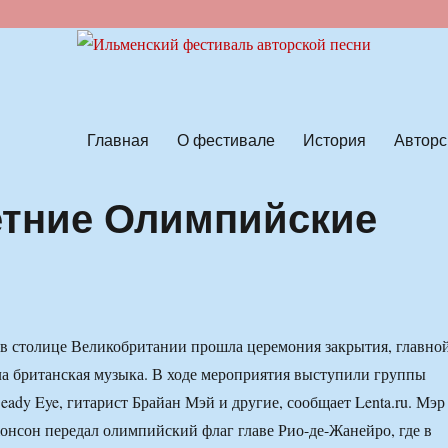
ской песни
Главная
О фестивале
История
Авторс
етние Олимпийские
в столице Великобритании прошла церемония закрытия, главно
ла британская музыка. В ходе мероприятия выступили группы
 Beady Eye, гитарист Брайан Мэй и другие, сообщает Lenta.ru. Мэр
нсон передал олимпийский флаг главе Рио-де-Жанейро, где в