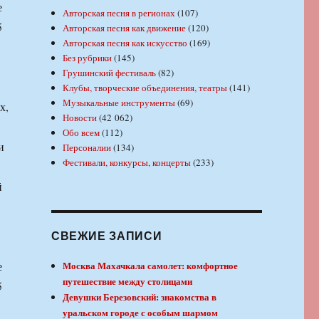
е
Авторская песня в регионах
(107)
5
Авторская песня как движение
(120)
Авторская песня как искусство
(169)
Без рубрики
(145)
Грушинский фестиваль
(82)
Клубы, творческие объединения, театры
(141)
Музыкальные инструменты
(69)
х,
Новости
(42 062)
Обо всем
(112)
и
Персоналии
(134)
Фестивали, конкурсы, концерты
(233)
й
СВЕЖИЕ ЗАПИСИ
е
Москва Махачкала самолет: комфортное
путешествие между столицами
5
Девушки Березовский: знакомства в
уральском городе с особым шармом