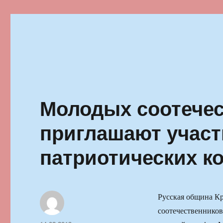
Ильменский фестиваль автор
Молодых соотечес
приглашают участ
патриотических к
Русская община К
соотечественников