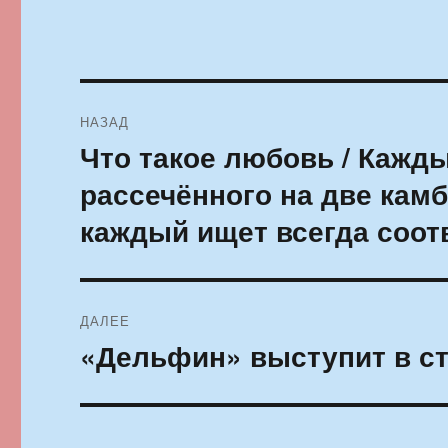
Навигация
НАЗАД
по
Что такое любовь / Кажды
Предыдущая
запись:
записям
рассечённого на две кам
каждый ищет всегда соо
ДАЛЕЕ
«Дельфин» выступит в с
Следующая
запись: