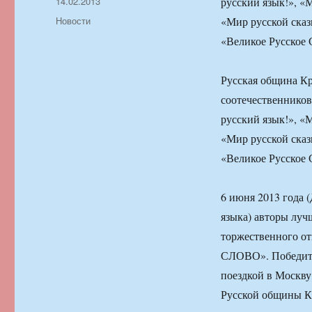
Автор
Опубликовано
14.02.2013
русский язык!», «
Рубрики
Новости
«Мир русской сказ
«Великое Русское 
Русская община К
соотечественников
русский язык!», «
«Мир русской сказ
«Великое Русское 
6 июня 2013 года
языка) авторы луч
торжественного 
СЛОВО». Победите
поездкой в Москву
Русской общины К