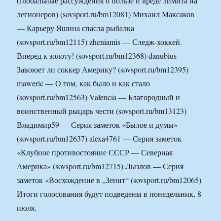
(глобальные рассуждения о пользе и вреде лимита на
легионеров) (sovsport.ru/bm12081) Михаил Максаков
— Карьеру Яшина спасла рыбалка
(sovsport.ru/bm12115) zheniamis — Следж-хоккей.
Вперед к золоту! (sovsport.ru/bm12368) danubius —
Завоюет ли соккер Америку? (sovsport.ru/bm12395)
maweric — О том, как было и как стало
(sovsport.ru/bm12563) Valencia — Благородный и
воинственный рыцарь чести (sovsport.ru/bm13123)
Владимир59 — Серия заметок «Былое и думы»
(sovsport.ru/bm12637) alexa4761 — Серия заметок
«Клубное противостояние СССР — Северная
Америка» (sovsport.ru/bm12715) Лызлов — Серия
заметок «Восхождение в „Зенит“ (sovsport.ru/bm12065)
Итоги голосования будут подведены в понедельник, 8
июля.