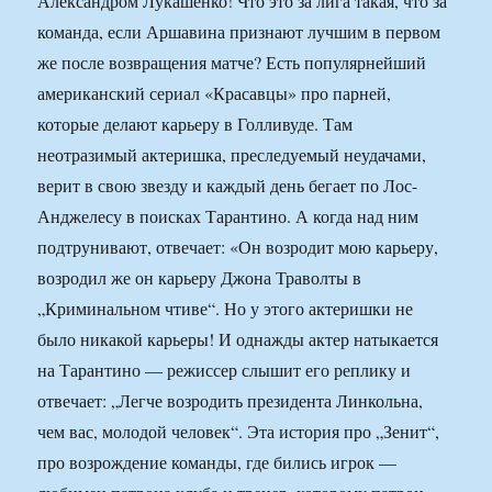
Александром Лукашенко! Что это за лига такая, что за
команда, если Аршавина признают лучшим в первом
же после возвращения матче? Есть популярнейший
американский сериал «Красавцы» про парней,
которые делают карьеру в Голливуде. Там
неотразимый актеришка, преследуемый неудачами,
верит в свою звезду и каждый день бегает по Лос-
Анджелесу в поисках Тарантино. А когда над ним
подтрунивают, отвечает: «Он возродит мою карьеру,
возродил же он карьеру Джона Траволты в
„Криминальном чтиве“. Но у этого актеришки не
было никакой карьеры! И однажды актер натыкается
на Тарантино — режиссер слышит его реплику и
отвечает: „Легче возродить президента Линкольна,
чем вас, молодой человек“. Эта история про „Зенит“,
про возрождение команды, где бились игрок —