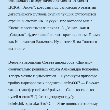
чемпионате Питеру ничего не светит. А светит —
ЦСКА, „Анжи“, который под разговоры о развитии
дагестанского футбола скупил лучших футболистов
страны, и светит ФК „Кучук“, про которого мне в
Киеве нарассказывали похвал. А „Зенит“, как и
„Спартак“, будет лишь блистать красноречием. Прямо
как Константин Бальмонт. Ну а ответ Льва Толстого
вы знаете.
Вчера на заседании Совета директоров «Динамо»
окончательно решилась судьба Александра Кокорина.
Теперь можно и улыбнуться… Публикуем призовую
тройку наркоровских подписей. archy0007 — Во-о-от
такой трансфер поймал! poleva — Сколько-сколько
нулей я стою?! Дайте подзорную трубу!
bolelschik_spartaka Это’О: — Я не понял, ты это кому