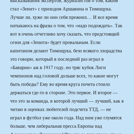
высказывания экспертов, журналистов о том, каким
стал «Зенит» с приходом Аршавина и Тимощука.
Лучше ли, хуже ли они себя прежних… И все время
натыкаюсь на фразы о том, что «надо подождать». Так
вот я очень отчетливо хочу сказать, что предстоящий
сезон для «Зенита» будет провальным. Если
капитаном делают Тимощука, безо всякого злорадства
это говорю, который в последний раз играл в
«Баварии» аж в 1917 году, но тряс кубок Лиги
чемпионов над головой дольше всех, то какие могут
быть победы? Ему во время круга почета стоило
держаться где-то в стороне. Это первое. И второе —
что это за команда, в которой лучший — лучший, как я
читаю в оценках любителей подсчета ТТД, — не
играл в футбол уже около года. Над ним уже глумятся
больше, чем либеральная пресса Европы над