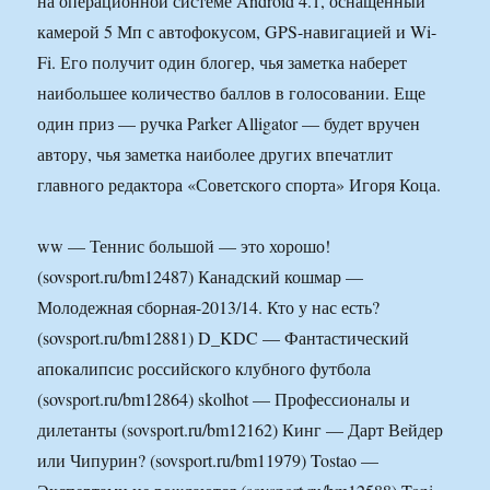
на операционной системе Android 4.1, оснащенный
камерой 5 Мп с автофокусом, GPS-навигацией и Wi-
Fi. Его получит один блогер, чья заметка наберет
наибольшее количество баллов в голосовании. Еще
один приз — ручка Parker Alligator — будет вручен
автору, чья заметка наиболее других впечатлит
главного редактора «Советского спорта» Игоря Коца.
ww — Теннис большой — это хорошо!
(sovsport.ru/bm12487) Канадский кошмар —
Молодежная сборная-2013/14. Кто у нас есть?
(sovsport.ru/bm12881) D_KDC — Фантастический
апокалипсис российского клубного футбола
(sovsport.ru/bm12864) skolhot — Профессионалы и
дилетанты (sovsport.ru/bm12162) Кинг — Дарт Вейдер
или Чипурин? (sovsport.ru/bm11979) Tostao —