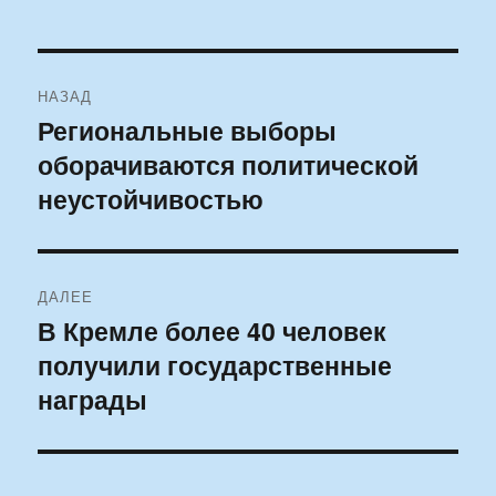
Навигация
НАЗАД
по
Региональные выборы
Предыдущая
оборачиваются политической
запись:
записям
неустойчивостью
ДАЛЕЕ
В Кремле более 40 человек
Следующая
получили государственные
запись:
награды