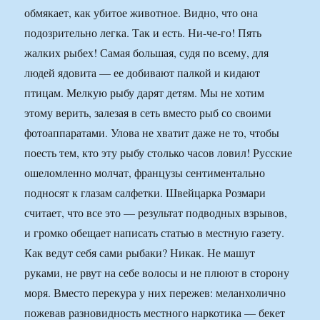
обмякает, как убитое животное. Видно, что она
подозрительно легка. Так и есть. Ни-че-го! Пять
жалких рыбех! Самая большая, судя по всему, для
людей ядовита — ее добивают палкой и кидают
птицам. Мелкую рыбу дарят детям. Мы не хотим
этому верить, залезая в сеть вместо рыб со своими
фотоаппаратами. Улова не хватит даже не то, чтобы
поесть тем, кто эту рыбу столько часов ловил! Русские
ошеломленно молчат, французы сентиментально
подносят к глазам салфетки. Швейцарка Розмари
считает, что все это — результат подводных взрывов,
и громко обещает написать статью в местную газету.
Как ведут себя сами рыбаки? Никак. Не машут
руками, не рвут на себе волосы и не плюют в сторону
моря. Вместо перекура у них пережев: меланхолично
пожевав разновидность местного наркотика — бекет