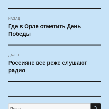
Навигация
НАЗАД
по
Где в Орле отметить День
Предыдущая
Победы
запись:
записям
ДАЛЕЕ
Россияне все реже слушают
Следующая
радио
запись:
ПО
Искать: