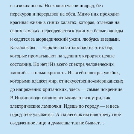
в тазиках песок. Несколько часов подряд, без
перекуров и перерывов на обед. Мимо них проходит
красивая жизнь в синих халатах, которая, отлежав на
своих гамаках, переодевается к ужину в белые одежды
и садится за аюрведический ужин, любуясь звездами.
Казалось бы — зыркни ты со злостью на этих бар,
которые проматывают на здешних курортах целые
состояния. Но нет! Из всего спектра человеческих
эмоций — только кротость. Из всей палитры улыбок,
которыми владеет мир, от искусственно-американских
до напряженно-британских, здесь — самые искренние.
В Индии люди словно вспыхивают изнутри, как
электрические лампочки. Идешь по городу — и весь
город тебе улыбается. А ты несешь им навстречу свое
озадаченное лицо и думаешь: так не бывает…