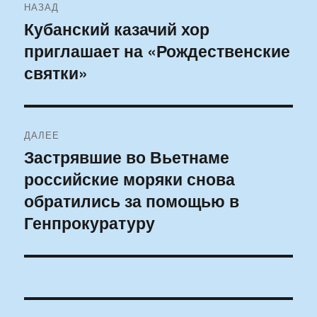
НАЗАД
по
Кубанский казачий хор
Предыдущая
приглашает на «Рождественские
запись:
записям
святки»
ДАЛЕЕ
Застрявшие во Вьетнаме
Следующая
российские моряки снова
запись:
обратились за помощью в
Генпрокуратуру