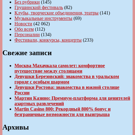
Без рубрики
(145)
Грушинский фестиваль
(82)
Клубы, творческие объединения, театры
(141)
Музыкальные инструменты
(69)
Новости
(42 062)
Обо всем
(112)
Персоналии
(134)
Фестивали, конкурсы, концерты
(233)
Свежие записи
Москва Махачкала самолет: комфортное
путешествие между столицами
Девушки Березовский: знакомства в уральском
городе с особым шармом
Девушки Ростова: знакомства в южной столице
России
Мартин Казино: Премиум-платформа для ценителей
азартных развлечений
Martin Casino 800: Рекордный 800% бонус и
безграничные возможности для выигрыша
Архивы