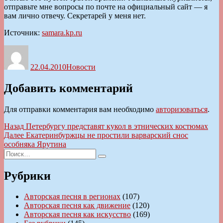
отправьте мне вопросы по почте на официальный сайт — я
вам лично отвечу. Секретарей у меня нет.
Источник:
samara.kp.ru
Автор
Опубликовано
Рубрики
22.04.2010
Новости
Добавить комментарий
Для отправки комментария вам необходимо
авторизоваться
.
Навигация
Предыдущая
Назад
Петербургу представят кукол в этнических костюмах
запись:
Следующая
Далее
Екатеринбуржцы не простили варварский снос
по
запись:
особняка Ярутина
записям
Искать:
Поиск
Рубрики
Авторская песня в регионах
(107)
Авторская песня как движение
(120)
Авторская песня как искусство
(169)