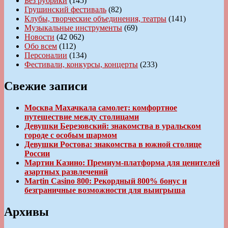
Без рубрики
(145)
Грушинский фестиваль
(82)
Клубы, творческие объединения, театры
(141)
Музыкальные инструменты
(69)
Новости
(42 062)
Обо всем
(112)
Персоналии
(134)
Фестивали, конкурсы, концерты
(233)
Свежие записи
Москва Махачкала самолет: комфортное
путешествие между столицами
Девушки Березовский: знакомства в уральском
городе с особым шармом
Девушки Ростова: знакомства в южной столице
России
Мартин Казино: Премиум-платформа для ценителей
азартных развлечений
Martin Casino 800: Рекордный 800% бонус и
безграничные возможности для выигрыша
Архивы