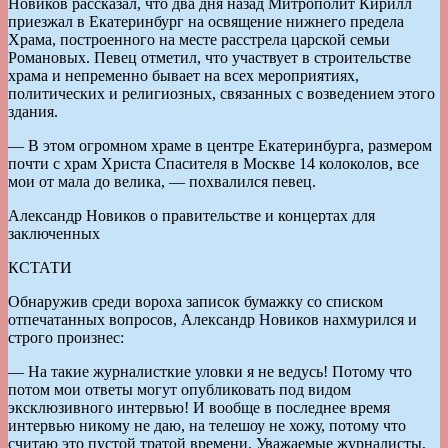
Новиков рассказал, что два дня назад Митрополит Кирилл
приезжал в Екатеринбург на освящение нижнего предела
Храма, построенного на месте расстрела царской семьи
Романовых. Певец отметил, что участвует в строительстве
храма и непременно бывает на всех мероприятиях,
политических и религиозных, связанных с возведением этого
здания.
— В этом огромном храме в центре Екатеринбурга, размером
почти с храм Христа Спасителя в Москве 14 колоколов, все
мои от мала до велика, — похвалился певец.
Александр Новиков о правительстве и концертах для
заключенных
КСТАТИ
Обнаружив среди вороха записок бумажку со списком
отпечатанных вопросов, Александр Новиков нахмурился и
строго произнес:
— На такие журналисткие уловки я не ведусь! Потому что
потом мои ответы могут опубликовать под видом
эксклюзивного интервью! И вообще в последнее время
интервью никому не даю, на телешоу не хожу, потому что
считаю это пустой тратой времени. Уважаемые журналисты,