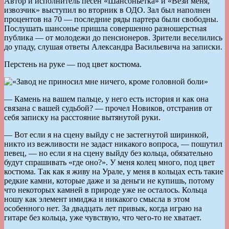
Автор и исполнитель песен «Шансоньетка» и «Вези меня,
извозчик» выступил во вторник в ОДО. Зал был наполнен
процентов на 70 — последние ряды партера были свободны.
Послушать шансонье пришла совершенно разношерстная
публика — от молодежи до пенсионеров. Зрители веселились
до упаду, слушая ответы Александра Васильевича на записки.
Перстень на руке — под цвет костюма.
— Камень на вашем пальце, у него есть история и как она
связана с вашей судьбой? — прочел Новиков, отстранив от
себя записку на расстояние вытянутой руки.
— Вот если я на сцену выйду с не застегнутой ширинкой,
никто из вежливости не задаст никакого вопроса, — пошутил
певец, — но если я на сцену выйду без кольца, обязательно
будут спрашивать «где оно?». У меня колец много, под цвет
костюма. Так как я живу на Урале, у меня в кольцах есть такие
редкие камни, которые даже и за деньги не купишь, потому
что некоторых камней в природе уже не осталось. Кольца
ношу как элемент имиджа и никакого смысла в этом
особенного нет. За двадцать лет привык, когда играю на
гитаре без кольца, уже чувствую, что чего-то не хватает.