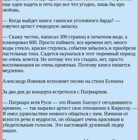
еще один надеть и петь про все что угодно, лишь бы про
любовь.
— Когда выйдет книга «записки уголовного барда? —
озвучил артист очередную записку.
— Скажу честно, написал 300 страниц в печатном виде, а
планировал 600. Просто поймите, все времени нет, много
воды утекло, краски стерлись, события забылись и приобрели
пастельные тона. Садится окунаться в этот тюремный период
не очень хочется. Не потому что это стыдно, нет, просто
воспоминания не очень приятные. Поэтому книга пишется
медленно.
Александр Новиков исполняет песню на стихи Есенина
За два дня до концерта встретился с Патриархом.
— Патриарх всея Руси — это Иоанн Златоуст сегодняшнего
времени, — так выразил артист свое отношение к Кириллу. —
Я имел удовольствие немного общаться с ним. Начиная от
ясности речи и мудрости, он обладает очень красивым и
убедительным голосом. Это настоящий духовный лидер
нации.