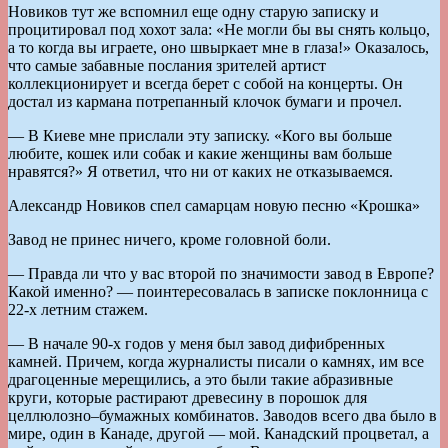
Новиков тут же вспомнил еще одну старую записку и
процитировал под хохот зала: «Не могли бы вы снять кольцо,
а то когда вы играете, оно швыркает мне в глаза!» Оказалось,
что самые забавные послания зрителей артист
коллекционирует и всегда берет с собой на концерты. Он
достал из кармана потрепанный клочок бумаги и прочел.
— В Киеве мне прислали эту записку. «Кого вы больше
любите, кошек или собак и какие женщины вам больше
нравятся?» Я ответил, что ни от каких не отказываемся.
Александр Новиков спел самарцам новую песню «Крошка»
Завод не принес ничего, кроме головной боли.
— Правда ли что у вас второй по значимости завод в Европе?
Какой именно? — поинтересовалась в записке поклонница с
22-х летним стажем.
— В начале 90-х годов у меня был завод дифибренных
камней. Причем, когда журналисты писали о камнях, им все
драгоценные мерещились, а это были такие абразивные
круги, которые растирают древесину в порошок для
целлюлозно–бумажных комбинатов. Заводов всего два было в
мире, один в Канаде, другой — мой. Канадский процветал, а