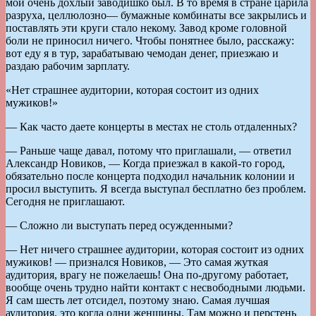
мой очень дохлый заводишко был. В то время в стране царила
разруха, целлюлозно— бумажные комбинаты все закрылись и
поставлять эти круги стало некому. Завод кроме головной
боли не приносил ничего. Чтобы понятнее было, расскажу:
вот еду я в тур, зарабатываю чемодан денег, приезжаю и
раздаю рабочим зарплату.
«Нет страшнее аудитории, которая состоит из одних
мужиков!»
— Как часто даете концерты в местах не столь отдаленных?
— Раньше чаще давал, потому что приглашали, — ответил
Александр Новиков, — Когда приезжал в какой-то город,
обязательно после концерта подходил начальник колонии и
просил выступить. Я всегда выступал бесплатно без проблем.
Сегодня не приглашают.
— Сложно ли выступать перед осужденными?
— Нет ничего страшнее аудитории, которая состоит из одних
мужиков! — признался Новиков, — Это самая жуткая
аудитория, врагу не пожелаешь! Она по-другому работает,
вообще очень трудно найти контакт с несвободными людьми.
Я сам шесть лет отсидел, поэтому знаю. Самая лучшая
аудитория, это когда одни женщины. Там можно и перстень