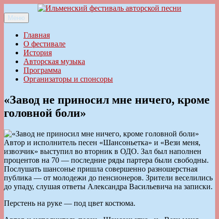
Перейти
к
Меню
Ильменский фестиваль авторской песни
содержимому
Главная
О фестивале
История
Авторская музыка
Программа
Организаторы и спонсоры
«Завод не приносил мне ничего, кроме
головной боли»
Автор и исполнитель песен «Шансоньетка» и «Вези меня,
извозчик» выступил во вторник в ОДО. Зал был наполнен
процентов на 70 — последние ряды партера были свободны.
Послушать шансонье пришла совершенно разношерстная
публика — от молодежи до пенсионеров. Зрители веселились
до упаду, слушая ответы Александра Васильевича на записки.
Перстень на руке — под цвет костюма.