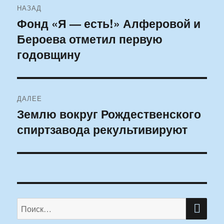
НАЗАД
по
Фонд «Я — есть!» Алферовой и
Предыдущая
Бероева отметил первую
запись:
записям
годовщину
ДАЛЕЕ
Землю вокруг Рождественского
Следующая
спиртзавода рекультивируют
запись:
ПО
Искать: