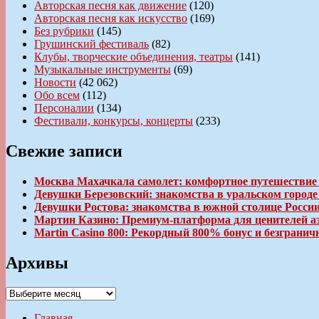
Авторская песня как движение
(120)
Авторская песня как искусство
(169)
Без рубрики
(145)
Грушинский фестиваль
(82)
Клубы, творческие объединения, театры
(141)
Музыкальные инструменты
(69)
Новости
(42 062)
Обо всем
(112)
Персоналии
(134)
Фестивали, конкурсы, концерты
(233)
Свежие записи
Москва Махачкала самолет: комфортное путешествие
Девушки Березовский: знакомства в уральском город
Девушки Ростова: знакомства в южной столице Росси
Мартин Казино: Премиум-платформа для ценителей а
Martin Casino 800: Рекордный 800% бонус и безгран
Архивы
Архивы
Главная