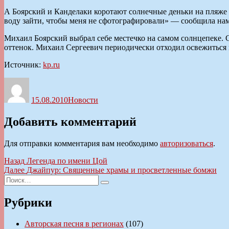
А Боярский и Канделаки коротают солнечные деньки на пляже «
воду зайти, чтобы меня не сфотографировали» — сообщила нам
Михаил Боярский выбрал себе местечко на самом солнцепеке. 
оттенок. Михаил Сергеевич периодически отходил освежиться к
Источник:
kp.ru
Автор
Опубликовано
Рубрики
15.08.2010
Новости
Добавить комментарий
Для отправки комментария вам необходимо
авторизоваться
.
Навигация
Предыдущая
Назад
Легенда по имени Цой
запись:
Следующая
Далее
Джайпур: Священные храмы и просветленные бомжи
по
Искать:
запись:
Поиск
записям
Рубрики
Авторская песня в регионах
(107)