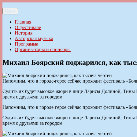
Перейти
к
Меню
Ильменский фестиваль авторской песни
содержимому
Главная
О фестивале
История
Авторская музыка
Программа
Организаторы и спонсоры
Михаил Боярский поджарился, как тыс
Напомним, что в городе-герое сейчас проходит фестиваль «Боль
Судить их будет высокое жюри в лице Ларисы Долиной, Тины 
время с друзьями за городом.
Напомним, что в городе-герое сейчас проходит фестиваль «Боль
Судить их будет высокое жюри в лице Ларисы Долиной, Тины 
время с друзьями за городом.