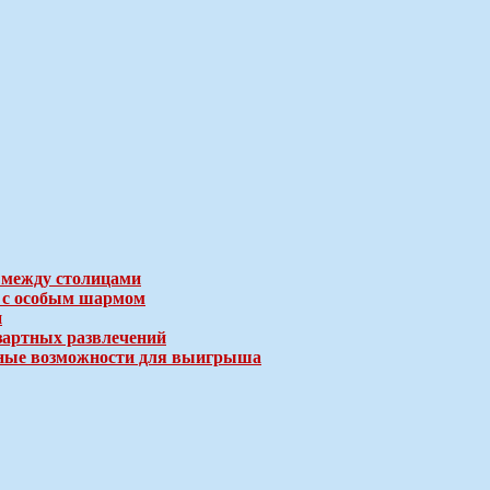
 между столицами
е с особым шармом
и
зартных развлечений
ичные возможности для выигрыша