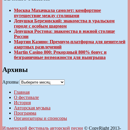
Москва Махачкала самолет: комфортное
путешествие между столицами
Девушки Березовский: знакомства в уральском
городе с особым шармом
Девушки Ростова: знакомства в южной столице
России
Мартин Казино: Премиум-платформа для ценителей
азартных развлечений
Martin Casino 800: Рекордный 800% бонус и
безграничные возможности для выигрыша
Архивы
Архивы
Главная
О фестивале
История
Авторская музыка
Программа
Организаторы и спонсоры
Ильменский фестиваль авторской песни
© CopyRight 2013-