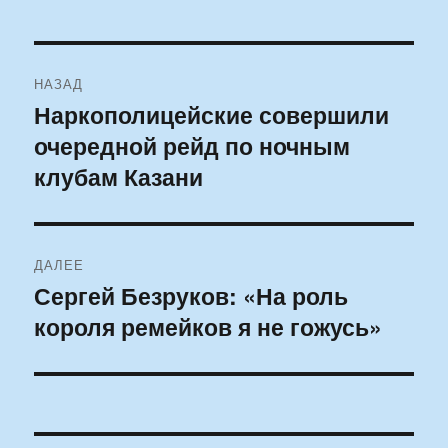
Навигация
НАЗАД
по
Наркополицейские совершили
Предыдущая
очередной рейд по ночным
запись:
записям
клубам Казани
ДАЛЕЕ
Сергей Безруков: «На роль
Следующая
короля ремейков я не гожусь»
запись: