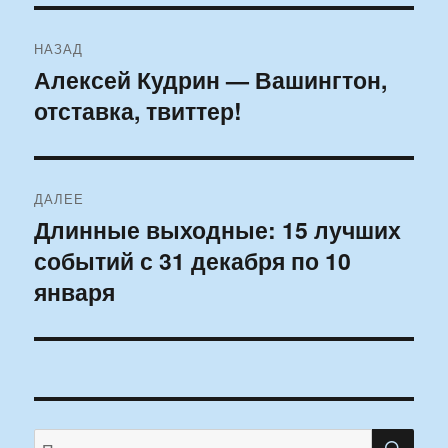
Навигация
НАЗАД
по
Алексей Кудрин — Вашингтон,
Предыдущая
отставка, твиттер!
запись:
записям
ДАЛЕЕ
Длинные выходные: 15 лучших
Следующая
событий с 31 декабря по 10
запись:
января
ПО
Искать: