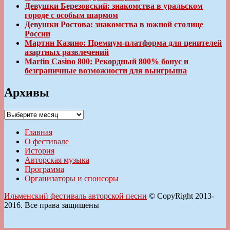
Девушки Березовский: знакомства в уральском
городе с особым шармом
Девушки Ростова: знакомства в южной столице
России
Мартин Казино: Премиум-платформа для ценителей
азартных развлечений
Martin Casino 800: Рекордный 800% бонус и
безграничные возможности для выигрыша
Архивы
Архивы
Главная
О фестивале
История
Авторская музыка
Программа
Организаторы и спонсоры
Ильменский фестиваль авторской песни
© CopyRight 2013-
2016. Все права защищены