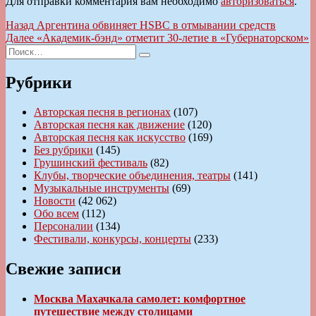
Для отправки комментария вам необходимо
авторизоваться
.
Навигация
Предыдущая
Назад
Аргентина обвиняет HSBC в отмывании средств
запись:
Следующая
Далее
«Академик-бэнд» отметит 30-летие в «Губернаторском»
по
Искать:
запись:
Поиск
записям
Рубрики
Авторская песня в регионах
(107)
Авторская песня как движение
(120)
Авторская песня как искусство
(169)
Без рубрики
(145)
Грушинский фестиваль
(82)
Клубы, творческие объединения, театры
(141)
Музыкальные инструменты
(69)
Новости
(42 062)
Обо всем
(112)
Персоналии
(134)
Фестивали, конкурсы, концерты
(233)
Свежие записи
Москва Махачкала самолет: комфортное
путешествие между столицами