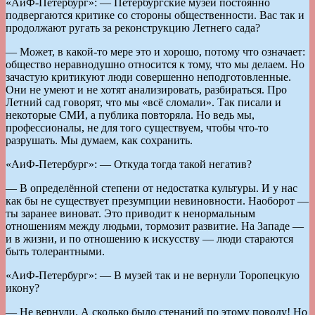
«АиФ-Петербург»: — Петербургские музеи постоянно
подвергаются критике со стороны общественности. Вас так и
продолжают ругать за реконструкцию Летнего сада?
— Может, в какой-то мере это и хорошо, потому что означает:
общество неравнодушно относится к тому, что мы делаем. Но
зачастую критикуют люди совершенно неподготовленные.
Они не умеют и не хотят анализировать, разбираться. Про
Летний сад говорят, что мы «всё сломали». Так писали и
некоторые СМИ, а публика повторяла. Но ведь мы,
профессионалы, не для того существуем, чтобы что-то
разрушать. Мы думаем, как сохранить.
«АиФ-Петербург»: — Откуда тогда такой негатив?
— В определённой степени от недостатка культуры. И у нас
как бы не существует презумпции невиновности. Наоборот —
ты заранее виноват. Это приводит к ненормальным
отношениям между людьми, тормозит развитие. На Западе —
и в жизни, и по отношению к искусству — люди стараются
быть толерантными.
«АиФ-Петербург»: — В музей так и не вернули Торопецкую
икону?
— Не вернули. А сколько было стенаний по этому поводу! Но