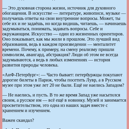
— Это духовная сторона жизни, источник для духовного
обогащения. В искусстве — литературе, живописи, музыке —
получаешь ответы на свои внутренние вопросы. Может, ты
себе их и не задаёшь, но когда видишь, читаешь, — начинаешь
задумываться, понимать, задавать вопросы. Себе и
окружающим. Искусство — один из жизненных ориентиров.
Оно показывает, как мы жили в прошлом. Это лучший вид
образования, ведь в каждом произведении — менталитет
времени. Почему, к примеру, на смену реализму пришли
символизм, авангард, абстракция? Люди об этом не всегда
задумываются, а ведь в любых изменениях — история
развития природы человека.
«АиФ-Петербург»: — Часто бывает: петербуржцы покупают
дорогие билеты в Париж, чтобы посетить Лувр, а в Русском
музее при этом уже лет 20 не были. Ещё не наелись Западом?
— Не наелись, и пусть. В то же время Запад уже насытился
своим, а русское им — всё ещё в новинку. Музей и занимается
просветительством, это одна из наших задач вместе с
хранением и изучением.
Важен скандал?