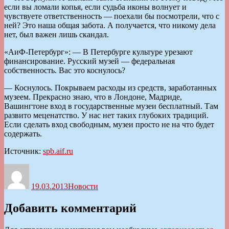
если вы ломали копья, если судьба иконы волнует и
чувствуете ответственность — поехали бы посмотрели, что с
ней? Это наша общая забота. А получается, что никому дела
нет, был важен лишь скандал.
«АиФ-Петербург»: — В Петербурге культуре урезают
финансирование. Русский музей — федеральная
собственность. Вас это коснулось?
— Коснулось. Покрываем расходы из средств, заработанных
музеем. Прекрасно знаю, что в Лондоне, Мадриде,
Вашингтоне вход в государственные музеи бесплатный. Там
развито меценатство. У нас нет таких глубоких традиций.
Если сделать вход свободным, музеи просто не на что будет
содержать.
Источник:
spb.aif.ru
Автор
Опубликовано
Рубрики
19.03.2013
Новости
Добавить комментарий