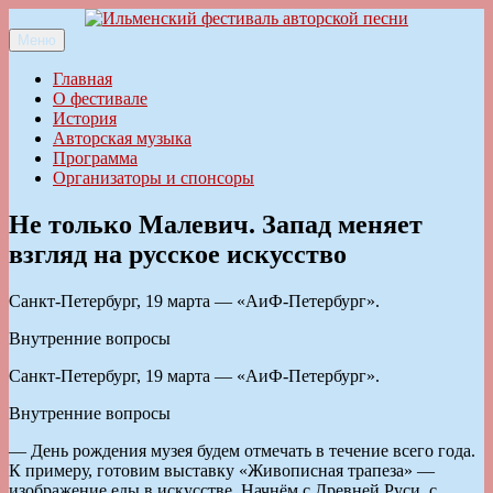
Перейти
к
Меню
Ильменский фестиваль авторской песни
содержимому
Главная
О фестивале
История
Авторская музыка
Программа
Организаторы и спонсоры
Не только Малевич. Запад меняет
взгляд на русское искусство
Санкт-Петербург, 19 марта — «АиФ-Петербург».
Внутренние вопросы
Санкт-Петербург, 19 марта — «АиФ-Петербург».
Внутренние вопросы
— День рождения музея будем отмечать в течение всего года.
К примеру, готовим выставку «Живописная трапеза» —
изображение еды в искусстве. Начнём с Древней Руси, с