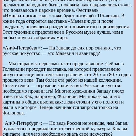
предметов народного быта, покажем, как накрывались столы,
что подавалось в царские времена. Фестиваль
«Императорские сады» тоже будет посвящён 115-летию. В
конце года откроется выставка «Малевич: до и после
квадрата», посвящена рождению знаменитого произведения.
Этот художник представлен в Русском музее лучше, чем в
любых других собраниях мира.
«АиФ-Петербург»: — На Западе до сих пор считают, что
русское искусство — это Малевич и авангард?
— Мы стараемся переломить это представление. Сейчас в
Голландии проходит выставка, на которой представлено
искусство социалистического реализма: от 20-х до 80-х годов
прошлого века. Там более ста работ из нашей коллекции.
Посетителей — огромное количество. Русское искусство
необходимо продвигать! Многие художники Западу плохо
известны. Как, например, Филонов. Мы показывали его
картины в общих выставках: люди стояли у его полотен и
были в восторге. Теперь начинаются запросы только на
Филонова.
«АиФ-Петербург»: — Но ведь Россия не меньше, чем Запад,
нуждается в продвижении отечественной культуры. Как вы
считаете, для чего необходимо знать своё искусство?