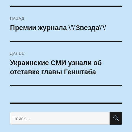
Навигация
НАЗАД
по
Премии журнала \’\’Звезда\’\’
Предыдущая
запись:
записям
ДАЛЕЕ
Украинские СМИ узнали об
Следующая
отставке главы Генштаба
запись:
ПО
Искать: