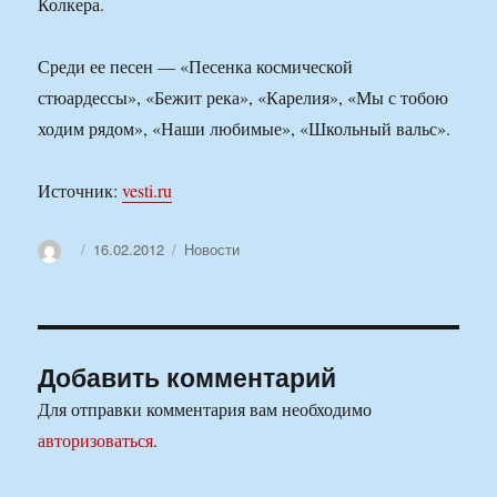
Колкера.
Среди ее песен — «Песенка космической
стюардессы», «Бежит река», «Карелия», «Мы с тобою
ходим рядом», «Наши любимые», «Школьный вальс».
Источник:
vesti.ru
Автор
Опубликовано
Рубрики
16.02.2012
Новости
Добавить комментарий
Для отправки комментария вам необходимо
авторизоваться
.