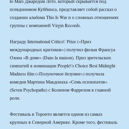
to Mars Джаредом Лето, который скрывается под
псевдонимом Куббинса, представляет собой рассказ о
создании альбома This Is War и о сложных отношениях
группы с компанией Virgin Records.
Награду International Critics\’ Prize («Приз
международных критиков») получил фильм Франсуа
Озона «В доме» (Dans la maison). Приз зрительских
симпатий в номинации People\’s Choice Best Midnight
Madness film («Полуночное безумие») получила
комедия Мартина Макдонаха «Семь психопатов»
(Seven Psychopaths) с Колином Фаррелом в главной
роли.
Фестиваль в Торонто является одним из самых
крупных в Северной Америке. Кроме того, фестиваль