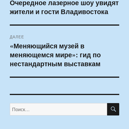
по
Очередное лазерное шоу увидят
Предыдущая
жители и гости Владивостока
запись:
записям
ДАЛЕЕ
«Меняющийся музей в
Следующая
меняющемся мире»: гид по
запись:
нестандартным выставкам
ПО
Искать: