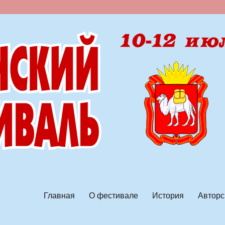
ской песни
Главная
О фестивале
История
Авторс