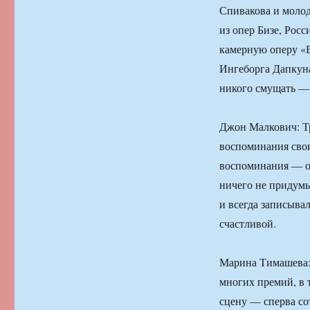
Спивакова и молод
из опер Бизе, Рос
камерную оперу «
Ингеборга Дапкун
никого смущать — 
Джон Малкович: Тру
воспоминания свои 
воспоминания — от
ничего не придумы
и всегда записыва
счастливой.
Марина Тимашева: 
многих премий, в т
сцену — сперва со