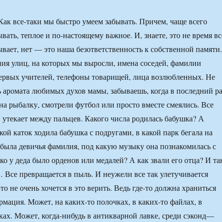
ак все-таки мы быстро умеем забывать. Причем, чаще всего
вать, теплое и по-настоящему важное. И, знаете, это не время вс
ывает, нет — это наша безответственность к собственной памяти.
ия улиц, на которых мы выросли, имена соседей, фамилии
ервых учителей, телефоны товарищей, лица возлюбленных. Не
аромата любимых духов мамы, забываешь, когда в последний ра
на рыбалку, смотрели футбол или просто вместе смеялись. Все
, утекает между пальцев. Какого числа родилась бабушка? А
ой каток ходила бабушка с подругами, в какой парк бегала на
е была девичья фамилия, под какую музыку она познакомилась с
ко у деда было орденов или медалей? А как звали его отца? И та
… Все превращается в пыль. И неужели все так улетучивается
то не очень хочется в это верить. Ведь где-то должна храниться
рмация. Может, на каких-то полочках, в каких-то файлах, в
аках. Может, когда-нибудь в антикварной лавке, среди сэконд—