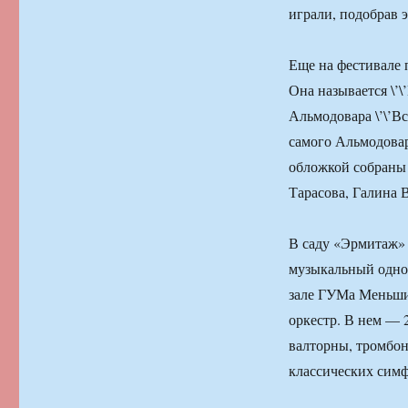
играли, подобрав 
Еще на фестивале 
Она называется \’\
Альмодовара \’\’Вс
самого Альмодовар
обложкой собраны 
Тарасова, Галина 
В саду «Эрмитаж»
музыкальный одно
зале ГУМа Меньши
оркестр. В нем — 
валторны, тромбон
классических сим