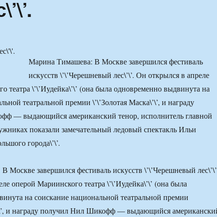
’\’.
Марина Тимашева: В Москве завершился фестиваль
искусств \’\’Черешневый лес\’\’. Он открылся в апреле
о театра \’\’Иудейка\’\’ (она была одновременно выдвинута на
ьной театральной премии \’\’Золотая Маска\’\’, и награду
фф — выдающийся американский тенор, исполнитель главной
Лужниках показали замечательный ледовый спектакль Ильи
льшого города\’\’.
В Москве завершился фестиваль искусств \’\’Черешневый лес\’\’
ле оперой Мариинского театра \’\’Иудейка\’\’ (она была
винута на соискание национальной театральной премии
\’\’, и награду получил Нил Шикофф — выдающийся американски