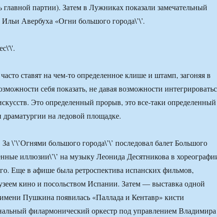
ь главной партии). Затем в Лужниках показали замечательный
 Ильи Авербуха «Огни большого города\’\’.
часто ставят на чем-то определенное клише и штамп, загоняя в
возможности себя показать, не давая возможности интегрироватьс
скусств. Это определенный прорыв, это все-таки определенный
и драматургии на ледовой площадке.
За \’\’Огнями большого города\’\’ последовал балет Большого
ченные иллюзии\’\’ на музыку Леонида Десятникова в хореографи
го. Еще в афише была ретроспектива испанских фильмов,
зеем кино и посольством Испании. Затем — выставка одной
имени Пушкина появилась «Паллада и Кентавр» кисти
нальный филармонический оркестр под управлением Владимира