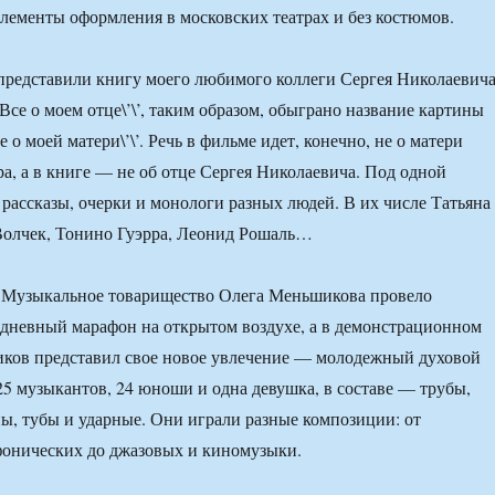
элементы оформления в московских театрах и без костюмов.
представили книгу моего любимого коллеги Сергея Николаевича
’Все о моем отце\’\’, таким образом, обыграно название картины
е о моей матери\’\’. Речь в фильме идет, конечно, не о матери
а, а в книге — не об отце Сергея Николаевича. Под одной
рассказы, очерки и монологи разных людей. В их числе Татьяна
Волчек, Тонино Гуэрра, Леонид Рошаль…
 Музыкальное товарищество Олега Меньшикова провело
дневный марафон на открытом воздухе, а в демонстрационном
ков представил свое новое увлечение — молодежный духовой
25 музыкантов, 24 юноши и одна девушка, в составе — трубы,
ы, тубы и ударные. Они играли разные композиции: от
фонических до джазовых и киномузыки.