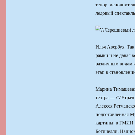
тенор, исполнител
ледовый спектакль
Илья Авербух: Так 
рамки и не давая 
различным видам и
этап в становлени
Марина Тимашева: 
театра — \’\’Утра
Алексея Ратманско
подготовленная Му
картины: в ГМИИ 
Ботичелли. Нацио