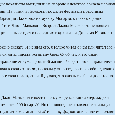
ые вокалисты выступили на перроне Киевского вокзала с ариям
сини, Пуччини и Леонковалло. Далее фестиваль представил
Вариации Джакомо» на музыку Моцарта, в главных ролях —
айте и Джон Малкович. Возраст Джона Малковича не должен
речь в пьесе идет о последних годах жизни Джакомо Казановы.
дно сказать. Я не знал его, я только читал о нем или читал его, 
он начал писать, когда ему было 65-66 лет, и это были
ражение его уже прожитой жизни. Говорят, что он практически
вал в своих записях, поскольку он всегда возил с собой дневник
л все свои похождения. Я думаю, что жизнь его была достаточно
Джон Малкович известен всему миру как киноактер, лауреат
ом числе \’\’Оскара\’\’. Но он никогда не оставлял театральную
трудничал с компанией «Степен вулф», как актер, потом постави