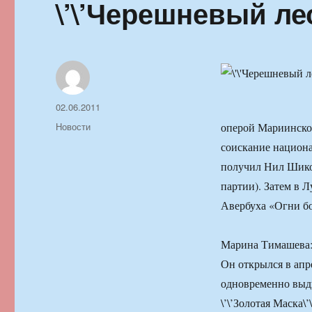
\’\’Черешневый лес\
Автор
Опубликовано
02.06.2011
Рубрики
Новости
оперой Мариинског
соискание национал
получил Нил Шико
партии). Затем в 
Авербуха «Огни бо
Марина Тимашева: 
Он открылся в апре
одновременно выд
\’\’Золотая Маска