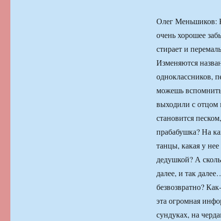
Олег Меньшиков: К
очень хорошее забы
стирает и перемал
Изменяются назван
одноклассников, п
можешь вспомнить 
выходили с отцом 
становится песком
прабабушка? На как
танцы, какая у не
дедушкой? А сколь
далее, и так далее
безвозвратно? Как-
эта огромная инфо
сундуках, на черд