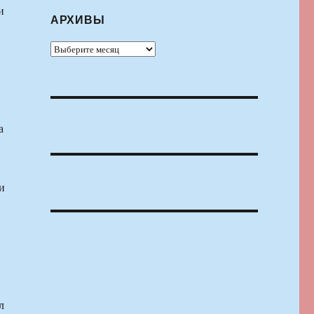
и
АРХИВЫ
Архивы
а
и
л