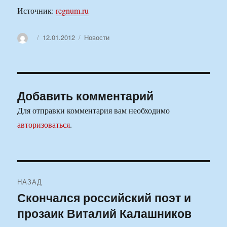
Источник:
regnum.ru
Автор
Опубликовано
Рубрики
12.01.2012
Новости
Добавить комментарий
Для отправки комментария вам необходимо
авторизоваться
.
Навигация
НАЗАД
по
Скончался российский поэт и
Предыдущая
прозаик Виталий Калашников
запись:
записям