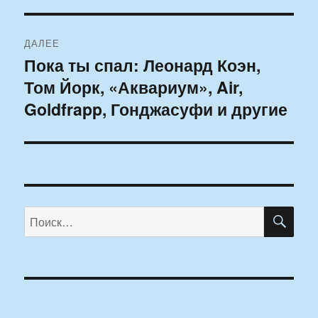
ДАЛЕЕ
Пока ты спал: Леонард Коэн,
Следующая
Том Йорк, «Аквариум», Air,
запись:
Goldfrapp, Гонджасуфи и другие
ПО
Искать: