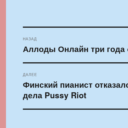
Навигация
НАЗАД
по
Аллоды Онлайн три года 
Предыдущая
запись:
записям
ДАЛЕЕ
Финский пианист отказалс
Следующая
запись:
дела Pussy Riot