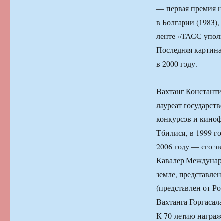
— первая премия н
в Болгарии (1983),
ленте «ТАСС уполн
Последняя картина
в 2000 году.
Вахтанг Констант
лауреат государс
конкурсов и киноф
Тбилиси, в 1999 го
2006 году — его з
Кавалер Междунаро
земле, представле
(представлен от Р
Вахтанга Горгасала
К 70-летию награ