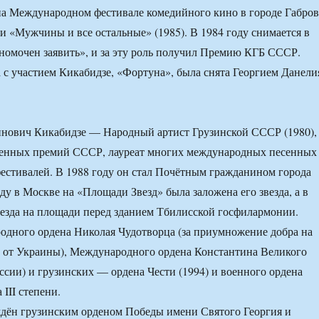
а Международном фестивале комедийного кино в городе Габров
 и «Мужчины и все остальные» (1985). В 1984 году снимается в
омочен заявить», и за эту роль получил Премию КГБ СССР.
 с участием Кикабидзе, «Фортуна», была снята Георгием Данели
инович Кикабидзе — Народный артист Грузинской СССР (1980),
твенных премий СССР, лауреат многих международных песенных
естивалей. В 1988 году он стал Почётным гражданином города
ду в Москве на «Площади Звезд» была заложена его звезда, а в
везда на площади перед зданием Тбилисской госфилармонии.
дного ордена Николая Чудотворца (за приумножение добра на
н от Украины), Международного ордена Константина Великого
оссии) и грузинских — ордена Чести (1994) и военного ордена
 III степени.
ждён грузинским орденом Победы имени Святого Георгия и