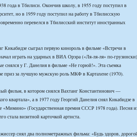
938 года в Тбилиси. Окончив школу, в 1955 году поступил в
ситет, но в 1959 году поступил на работу в Тбилисскую
овременно перевелся в Тбилисский институт иностранных
нг Кикабидзе сыграл первую кинороль в фильме «Встречи в
 начал играть на ударных в ВИА Орэра («Ля-ля-ля» по-грузински)
ые снялся у Г. Данелия в фильме «Не горюй!». Эта съемка
е приз за лучшую мужскую роль МКФ в Картахене (1970).
ый фильм, в котором снялся Вахтанг Константинович —
го квартала», а в 1977 году Георгий Данелия снял Кикабидзе в
 «Мимино» (Государственная премия СССР 1978 года). Песня и
лго стала визитной карточкой артиста.
ежиссер снял два полнометражных фильма: «Будь здоров, дорого