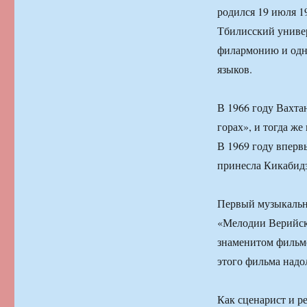
родился 19 июля 1
Тбилисский универ
филармонию и одн
языков.
В 1966 году Вахта
горах», и тогда же
В 1969 году вперв
принесла Кикабидз
Первый музыкальн
«Мелодии Верийско
знаменитом фильме
этого фильма надо
Как сценарист и р