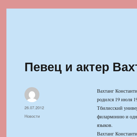
Ильменский фестиваль автор
Певец и актер Вах
Вахтанг Константи
родился 19 июля 1
Автор
Опубликовано
26.07.2012
Тбилисский универ
Рубрики
Новости
филармонию и одн
языков.
Вахтанг Константи