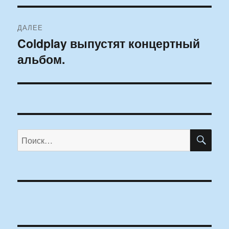
ДАЛЕЕ
Coldplay выпустят концертный
Следующая
альбом.
запись:
ПО
Искать: