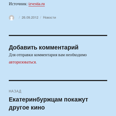
Источник:
izvestia.ru
Автор
Опубликовано
Рубрики
26.09.2012
Новости
Добавить комментарий
Для отправки комментария вам необходимо
авторизоваться
.
Навигация
НАЗАД
по
Екатеринбуржцам покажут
Предыдущая
другое кино
запись:
записям