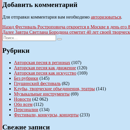
Добавить комментарий
Для отправки комментария вам необходимо
авторизоваться
.
Навигация
Предыдущая
Назад
Фестиваль Ростроповича откроется в Москве в день его 
запись:
Следующая
Далее
Завтра Светлана Бородина отметит 40 лет своей творчес
по
Искать:
запись:
Поиск
записям
Рубрики
Авторская песня в регионах
(107)
Авторская песня как движение
(120)
Авторская песня как искусство
(169)
Без рубрики
(145)
Грушинский фестиваль
(82)
Клубы, творческие объединения, театры
(141)
Музыкальные инструменты
(69)
Новости
(42 062)
Обо всем
(112)
Персоналии
(134)
Фестивали, конкурсы, концерты
(233)
Свежие записи