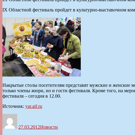
IX Областной фестиваль пройдет в культурно-выставочном ко
Накрытые столы посетителям представят мужские и женские мо
только члены жюри, но и гости фестиваля. Кроме того, на ме
фестиваля – сегодня в 12.00.
Источник:
yar.aif.ru
Автор
Опубликовано
Рубрики
27.03.2012
Новости