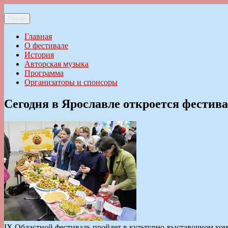
Перейти
к
Меню
Ильменский фестиваль авторской песни
содержимому
Главная
О фестивале
История
Авторская музыка
Программа
Организаторы и спонсоры
Сегодня в Ярославле откроется фестив
IX Областной фестиваль пройдет в культурно-выставочном ко