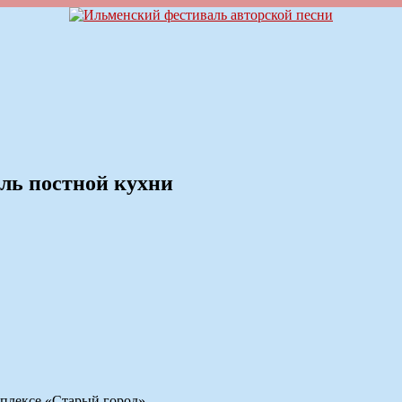
аль постной кухни
мплексе «Старый город»