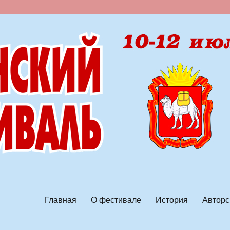
ской песни
Главная
О фестивале
История
Авторс