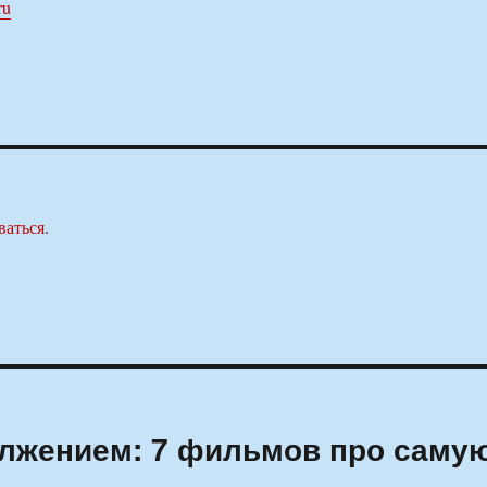
ru
ваться
.
лжением: 7 фильмов про саму