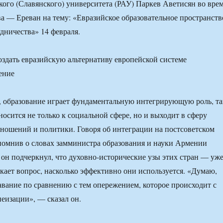
ого (Славянского) университета (РАУ) Паркев Аветисян во вре
а — Ереван на тему: «Евразийское образовательное пространств
дничества» 14 февраля.
 образование играет фундаментальную интегрирующую роль, та
носится не только к социальной сфере, но и выходит в сферу
ошений и политики. Говоря об интеграции на постсоветском
помнив о словах замминистра образования и науки Армении
он подчеркнул, что духовно-исторические узы этих стран — уж
икает вопрос, насколько эффективно они используется. «Думаю,
тавание по сравнению с тем опережением, которое происходит с
пеизации», — сказал он.