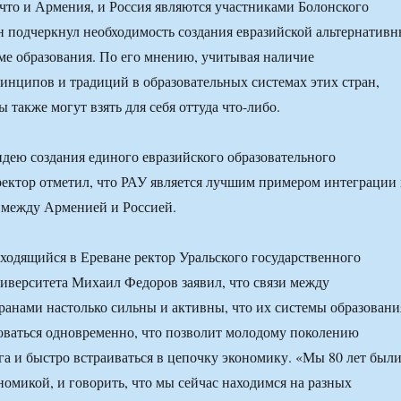
 что и Армения, и Россия являются участниками Болонского
н подчеркнул необходимость создания евразийской альтернатив
ме образования. По его мнению, учитывая наличие
нципов и традиций в образовательных системах этих стран,
 также могут взять для себя оттуда что-либо.
дею создания единого евразийского образовательного
ректор отметил, что РАУ является лучшим примером интеграции 
 между Арменией и Россией.
аходящийся в Ереване ректор Уральского государственного
иверситета Михаил Федоров заявил, что связи между
ранами настолько сильны и активны, что их системы образовани
ваться одновременно, что позволит молодому поколению
га и быстро встраиваться в цепочку экономику. «Мы 80 лет был
номикой, и говорить, что мы сейчас находимся на разных