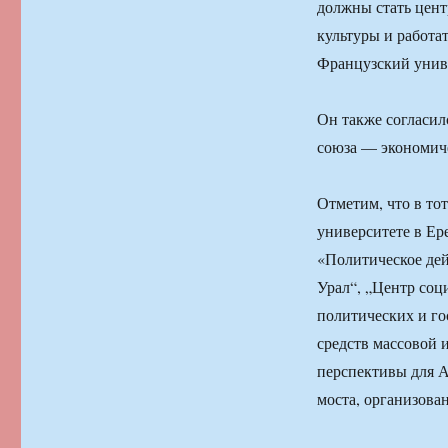
должны стать цент
культуры и работа
Французский унив
Он также согласилс
союза — экономиче
Отметим, что в то
университете в Ер
«Политическое дей
Урал“, „Центр соц
политических и го
средств массовой 
перспективы для А
моста, организова