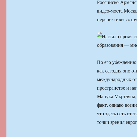
Российско-Армянск
видео-моста Москв
перспективы сотру
По его убеждению,
как сегодня оно от
международных отн
пространстве и на
Манука Мкртчяна, 
факт, однако возн
что здесь есть отс
точки зрения евро