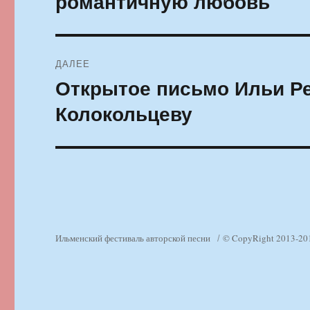
романтичную любовь
ДАЛЕЕ
Открытое письмо Ильи Р
Следующая
запись:
Колокольцеву
Ильменский фестиваль авторской песни
© CopyRight 2013-20