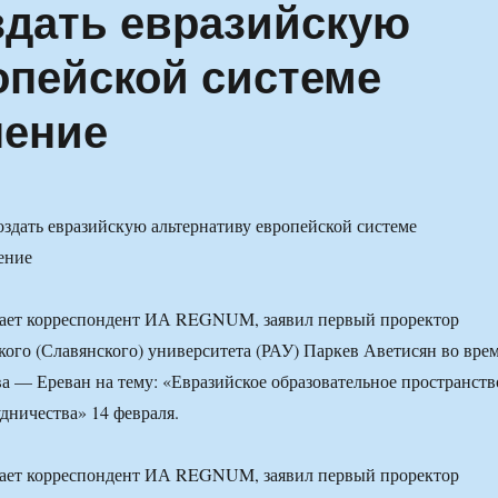
здать евразийскую
опейской системе
нение
едает корреспондент ИА REGNUM, заявил первый проректор
ого (Славянского) университета (РАУ) Паркев Аветисян во вре
а — Ереван на тему: «Евразийское образовательное пространств
дничества» 14 февраля.
едает корреспондент ИА REGNUM, заявил первый проректор