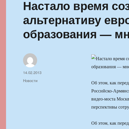
Настало время со
альтернативу евр
образования — м
Автор
Опубликовано
14.02.2013
Рубрики
Новости
Об этом, как пер
Российско-Армянск
видео-моста Москв
перспективы сотру
Об этом, как пер