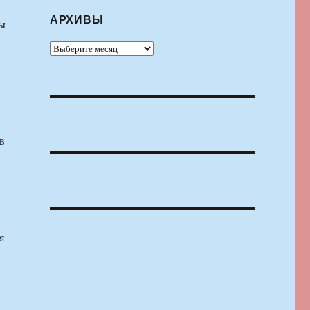
АРХИВЫ
ны
Архивы
в
я
и