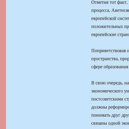
Отметив тот факт,
процесса, Аветися
европейской систе
положительных при
европейские страны
Поприветствовав и
пространства, про
сфере образования
В свою очередь, н
экономического ун
постсоветскими ст
должны реформиро
понимать друг дру
связаны одной эко