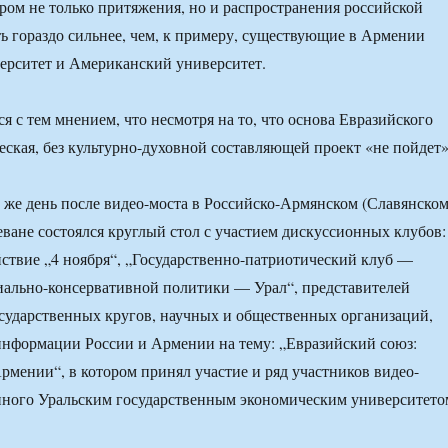
ром не только притяжения, но и распространения российской
ть гораздо сильнее, чем, к примеру, существующие в Армении
ерситет и Американский университет.
я с тем мнением, что несмотря на то, что основа Евразийского
ская, без культурно-духовной составляющей проект «не пойдет»
т же день после видео-моста в Российско-Армянском (Славянском
еване состоялся круглый стол с участием дискуссионных клубов:
ствие „4 ноября“, „Государственно-патриотический клуб —
иально-консервативной политики — Урал“, представителей
сударственных кругов, научных и общественных организаций,
информации России и Армении на тему: „Евразийский союз:
рмении“, в котором принял участие и ряд участников видео-
нного Уральским государственным экономическим университето