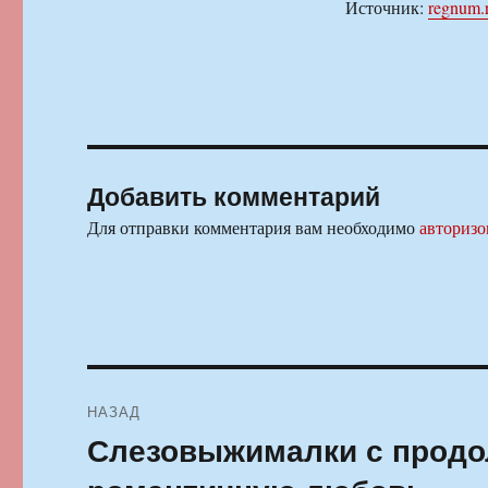
Источник:
regnum.
Добавить комментарий
Для отправки комментария вам необходимо
авторизо
Навигация
НАЗАД
по
Слезовыжималки с продо
Предыдущая
запись:
записям